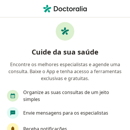
Men
Cirurgião Buco-Maxilo-Facial • Americana, São Paulo SP
Filtros
Convênio:
Unimed Odonto
Cirurgiões buco-maxilo-faciais Unimed
Cuide da sua saúde
Odonto em Americana
Encontre os melhores especialistas e agende uma
consulta. Baixe o App e tenha acesso a ferramentas
exclusivas e gratuitas.
Organize as suas consultas de um jeito
simples
Dr. Levi Saulo Rodrigues de Jesus
Envie mensagens para os especialistas
·
Mais
Cirurgião buco-maxilo-facial
134 opiniões
Receba notificações