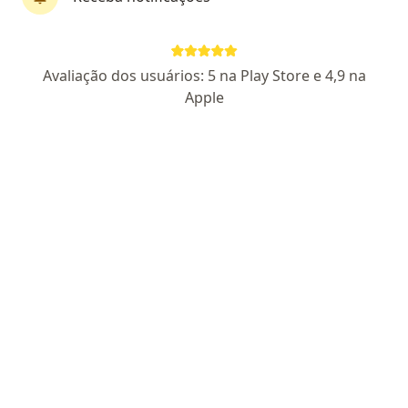
CRO SP 149584
Pacientes fiéis
Avaliação dos usuários: 5 na Play Store e 4,9 na
Endereço 1
Endereço 2
Apple
Teleconsulta
Av. de Cillo, 34, Americana
•
Mapa
Rede Orto Americana
Aceita Unimed Odonto
Consulta Cirurgia e Traumatologia Buco-maxilo-facial
Esse especialista não oferece agendamento online para esse endereço.
Solicite um atendimento
Pesquisas relacionadas
Doenças mais tratadas