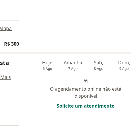
Mapa
R$ 300
sta
Hoje
Amanhã
Sáb,
Dom,
6 Ago
7 Ago
8 Ago
9 Ago
·
Mais
O agendamento online não está
disponível
Solicite um atendimento