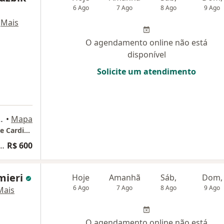
6 Ago
7 Ago
8 Ago
9 Ago
·
Mais
O agendamento online não está
disponível
Solicite um atendimento
a 806 e 810), Rio de Janeiro
•
Mapa
Pró Cirúrgico- Serviços de Cirurgia Cardíaca e Cardiologia
sulta Cirurgia Cardiovascular
R$ 600
mieri
Hoje
Amanhã
Sáb,
Dom,
6 Ago
7 Ago
8 Ago
9 Ago
Mais
O agendamento online não está