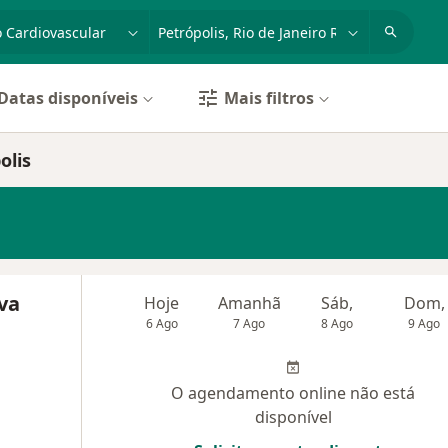
dade, doença ou nome
cidade ou região
Datas disponíveis
Mais filtros
olis
lva
Hoje
Amanhã
Sáb,
Dom,
6 Ago
7 Ago
8 Ago
9 Ago
O agendamento online não está
disponível