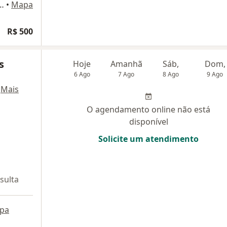
 Bloco B Sala 1519, Rio de Janeiro
•
Mapa
R$ 500
s
Hoje
Amanhã
Sáb,
Dom,
6 Ago
7 Ago
8 Ago
9 Ago
·
Mais
O agendamento online não está
disponível
Solicite um atendimento
sulta
pa