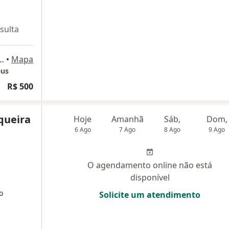
sulta
nfim, 1033, Rio de Janeiro
•
Mapa
eus
R$ 500
nqueira
Hoje
Amanhã
Sáb,
Dom,
6 Ago
7 Ago
8 Ago
9 Ago
O agendamento online não está
disponível
o
Solicite um atendimento