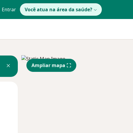
Entrar
Você atua na área da saúde?
Ampliar mapa
Segunda-feira
Ter,
Qua
10 Ago
11 Ago
12 Ago