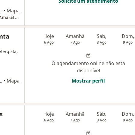
Solicite um atendimento
raes, 312, Petrópolis
•
Mapa
Casa Providencia Hospital Alzira Vargas Do Amaral Peixoto
nta
Hoje
Amanhã
Sáb,
Dom,
6 Ago
7 Ago
8 Ago
9 Ago
Alergista,
O agendamento online não está
disponível
 (Hospital Santa Teresa), Petrópolis
•
Mapa
Mostrar perfil
s
Hoje
Amanhã
Sáb,
Dom,
6 Ago
7 Ago
8 Ago
9 Ago