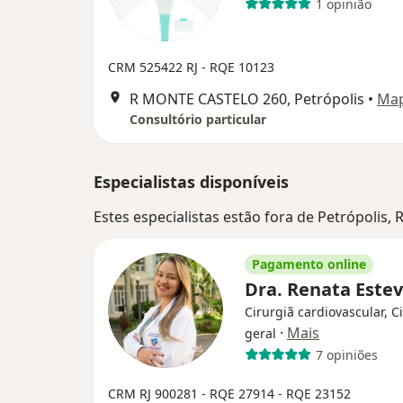
1 opinião
CRM 525422 RJ - RQE 10123
R MONTE CASTELO 260, Petrópolis
•
Ma
Consultório particular
Especialistas disponíveis
Estes especialistas estão fora de Petrópolis, 
Pagamento online
Dra. Renata Este
Cirurgiã cardiovascular, C
·
Mais
geral
7 opiniões
CRM RJ 900281
- RQE 27914
- RQE 23152