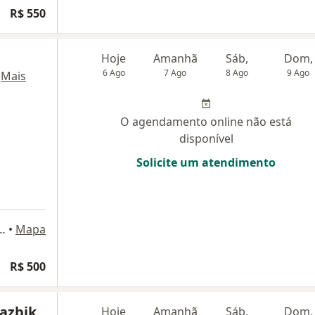
R$ 550
Hoje
Amanhã
Sáb,
Dom,
6 Ago
7 Ago
8 Ago
9 Ago
·
Mais
O agendamento online não está
disponível
Solicite um atendimento
 Bloco B Sala 1519, Rio de Janeiro
•
Mapa
R$ 500
Jazbik
Hoje
Amanhã
Sáb,
Dom,