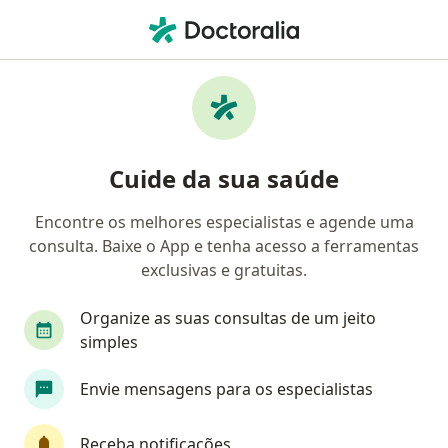
Men
Cirurgião De Cabeça E Pescoço • Barueri, São Paulo SP
Filtros
Convênio
Mapa
Cirurgiões de cabeça e pescoço em Barueri
Cuide da sua saúde
Encontre os melhores especialistas e agende uma
Qual é o seu convênio?
consulta. Baixe o App e tenha acesso a ferramentas
exclusivas e gratuitas.
Organize as suas consultas de um jeito
simples
Envie mensagens para os especialistas
Dr. Mário Fernandez Sobral
Receba notificações