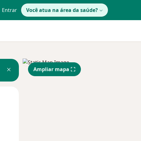
Entrar
Você atua na área da saúde?
Ampliar mapa
Segunda-feira
Ter,
Qua
10 Ago
11 Ago
12 Ago