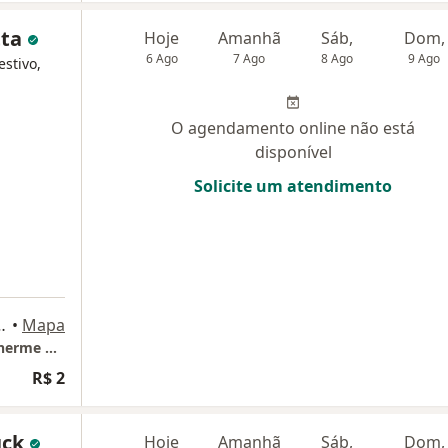
tta
Hoje
Amanhã
Sáb,
Dom,
6 Ago
7 Ago
8 Ago
9 Ago
estivo,
O agendamento online não está
disponível
Solicite um atendimento
sl 705 e 706), Rio de Janeiro
•
Mapa
Consultório Botafogo (Clinica Cirúrgica Guilherme Cotta)
R$ 2
ück
Hoje
Amanhã
Sáb,
Dom,