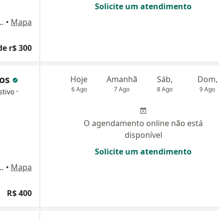
Solicite um atendimento
ltazar 435, Rio de Janeiro
•
Mapa
de r$ 300
los
Hoje
Amanhã
Sáb,
Dom,
6 Ago
7 Ago
8 Ago
9 Ago
·
stivo
O agendamento online não está
disponível
Solicite um atendimento
96, Botafogo, Rio de Janeiro
•
Mapa
R$ 400