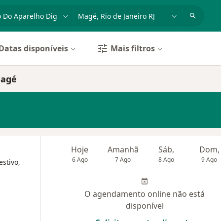
dade, doença ou nome
cidade ou região
Datas disponíveis
Mais filtros
Magé
Hoje
Amanhã
Sáb,
Dom,
6 Ago
7 Ago
8 Ago
9 Ago
estivo,
O agendamento online não está
disponível