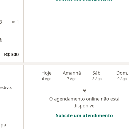
3
Teleconsulta
a
R$ 300
Hoje
Amanhã
Sáb,
Dom,
6 Ago
7 Ago
8 Ago
9 Ago
estivo,
O agendamento online não está
disponível
Solicite um atendimento
pa