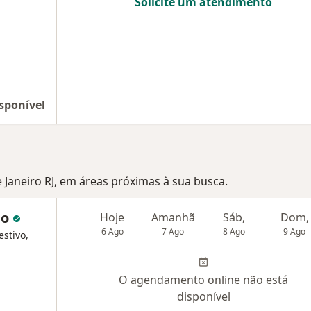
Solicite um atendimento
sponível
e Janeiro RJ, em áreas próximas à sua busca.
io
Hoje
Amanhã
Sáb,
Dom,
6 Ago
7 Ago
8 Ago
9 Ago
estivo,
O agendamento online não está
disponível