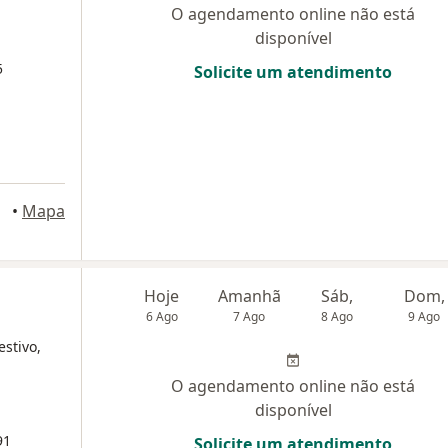
O agendamento online não está
disponível
5
Solicite um atendimento
eiro
•
Mapa
Hoje
Amanhã
Sáb,
Dom,
6 Ago
7 Ago
8 Ago
9 Ago
estivo,
O agendamento online não está
disponível
91
Solicite um atendimento