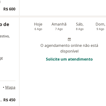
M
R$ 600
o de
Hoje
Amanhã
Sáb,
Dom,
6 Ago
7 Ago
8 Ago
9 Ago
estivo,
O agendamento online não está
disponível
QE
Solicite um atendimento
•
Mapa
lta Cirurgia do Aparelho Digestivo
R$ 450