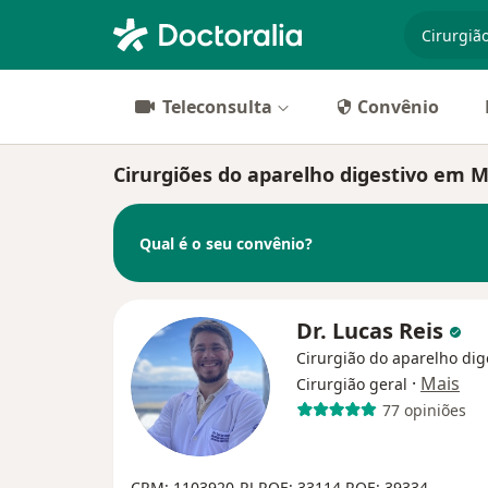
especiali
Teleconsulta
Convênio
Cirurgiões do aparelho digestivo em 
Qual é o seu convênio?
Dr. Lucas Reis
Cirurgião do aparelho dig
·
Mais
Cirurgião geral
77 opiniões
CRM: 1103920-RJ
RQE: 33114
RQE: 39334