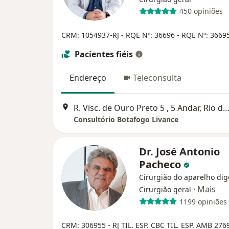
450 opiniões
CRM: 1054937-RJ
- RQE Nº: 36696
- RQE Nº: 3669
Pacientes fiéis
Endereço
Teleconsulta
R. Visc. de Ouro Preto 5 , 5 Andar, Rio de Jan
Consultório Botafogo Livance
Dr. José Antonio
Pacheco
Cirurgião do aparelho dig
·
Mais
Cirurgião geral
1199 opiniões
CRM: 306955 - RJ
TIL. ESP. CBC
TIL. ESP. AMB 276