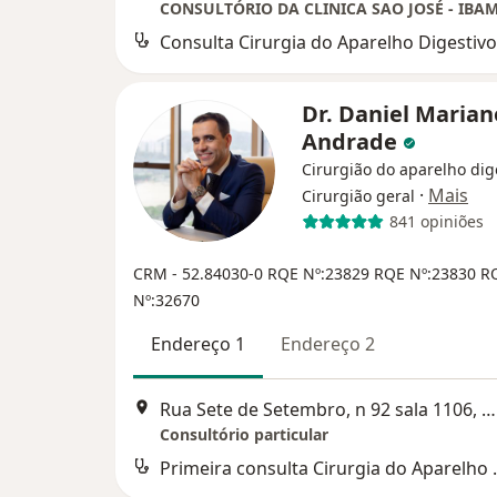
CONSULTÓRIO DA CLINICA SAO JOSÉ - IBA
Consulta Cirurgia do Aparelho Digestivo
Dr. Daniel Marian
Andrade
Cirurgião do aparelho dig
·
Mais
Cirurgião geral
841 opiniões
CRM - 52.84030-0
RQE Nº:23829
RQE Nº:23830
R
Nº:32670
Endereço 1
Endereço 2
Rua Sete de Setembro, n 92 sala 1106, Rio de Janeiro
Consultório particular
Primeira consu