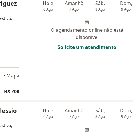
riguez
Hoje
Amanhã
Sáb,
Dom,
6 Ago
7 Ago
8 Ago
9 Ago
estivo,
O agendamento online não está
disponível
Solicite um atendimento
s, Teresópolis
•
Mapa
R$ 200
lessio
Hoje
Amanhã
Sáb,
Dom,
6 Ago
7 Ago
8 Ago
9 Ago
estivo,