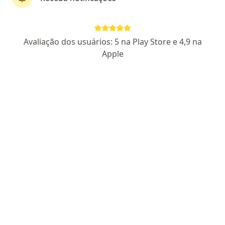
Avenida Marechal Deodoro da Fonseca, Concórdia do Pará
•
Mapa
UNI VIDA MED
Primeira consulta Cirurgia Geral
Preço não disponível
Avaliação dos usuários: 5 na Play Store e 4,9 na
Nenhum profissional neste centro médico tem consultas disponíveis
Apple
Mostrar perfil
Zacarias Farias Da Silva
Cirurgião geral
CRM:PA 13688
- RQE Nº: 8051