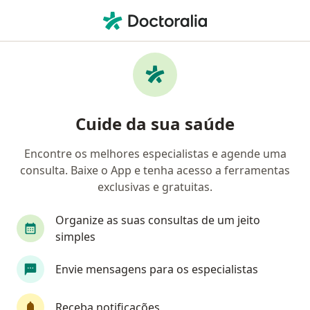
Men
Cirurgião Geral • Concórdia do Pará, Pará PA
Filtros
Mapa
Cirurgiões gerais em Concórdia do Pará
Cuide da sua saúde
Encontre os melhores especialistas e agende uma
consulta. Baixe o App e tenha acesso a ferramentas
exclusivas e gratuitas.
Organize as suas consultas de um jeito
simples
UNI VIDA MED
Envie mensagens para os especialistas
Cirurgião geral, Cardiologista
42 opiniões
Receba notificações