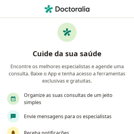
Men
Cirurgião Geral • Votorantim, São Paulo SP
Filtros
Convênio
Mapa
Cirurgiões gerais em Votorantim
Cuide da sua saúde
Encontre os melhores especialistas e agende uma
Qual é o seu convênio?
consulta. Baixe o App e tenha acesso a ferramentas
Unimed
Bradesco Saúde
Sul América Saú
exclusivas e gratuitas.
Organize as suas consultas de um jeito
simples
Envie mensagens para os especialistas
Receba notificações