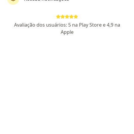
Pagamento online
Parcelamento disponível
Dra. Gabriela Knittel
Avaliação dos usuários: 5 na Play Store e 4,9 na
Cirurgiã geral, Cirurgiã do aparelho digestivo,
Apple
Gastroenterologista
213 opiniões
CRM SP 192636
- RQE 123199
- RQE nao encontrado para
(CIRURGIAO GERAL)
- RQE nao encontrado para
(GASTROENTEROLOGISTA)
Endereço 1
Endereço 2
Teleconsulta
Rua Frontino Alexandrino Freire 400, Sorocaba
•
Mapa
Gastroclínica Sorocaba
Consulta Gastroenterologia
R$ 600
Esse especialista não oferece agendamento online para esse endereço.