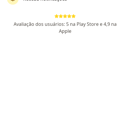
Clinica Aprimorale
Avaliação dos usuários: 5 na Play Store e 4,9 na
Cirurgião plástico, Mastologista
Apple
88 opiniões
Avenida Luís Viana Filho 7416, Salvador
•
Mapa
Clinica Aprimorale
Primeira consulta Cirurgia Plástica
R$ 600
Dr. Mateus Neves
Cirurgião plástico
Nenhum profissional neste centro médico tem consultas disponíveis
Mostrar perfil