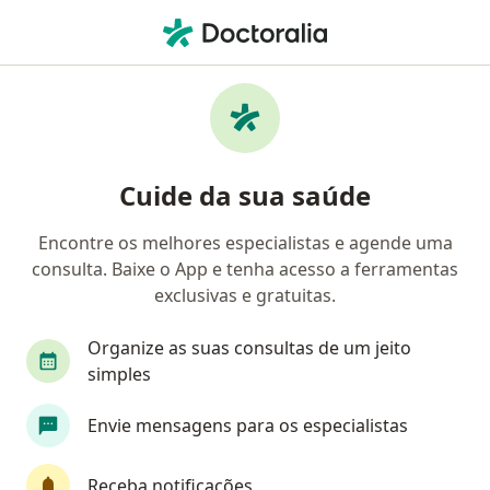
Men
Cirurgião Plástico • São Marcos, Salvador, Bahia BA
Filtros
• 1
Convênio
Mapa
Cirurgiões plásticos em São Marcos,
Cuide da sua saúde
Salvador
Encontre os melhores especialistas e agende uma
consulta. Baixe o App e tenha acesso a ferramentas
Qual é o seu convênio?
exclusivas e gratuitas.
Unimed
Bradesco Saúde
Sul América Saú
Organize as suas consultas de um jeito
simples
Envie mensagens para os especialistas
Receba notificações