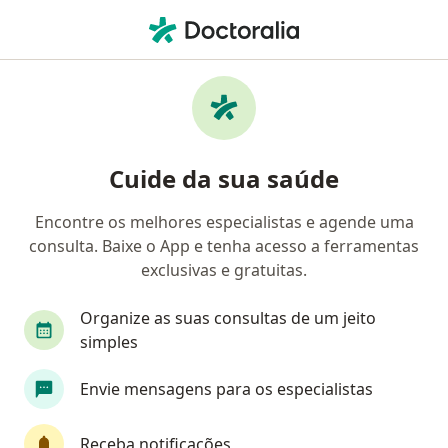
Men
Acupuntura Médica • Centro, Juazeiro, Bahia BA
Filtros
• 2
Convênio
Mapa
Clínicas de acupuntura médica em Centro,
Cuide da sua saúde
Juazeiro
Encontre os melhores especialistas e agende uma
consulta. Baixe o App e tenha acesso a ferramentas
Qual é o seu convênio?
exclusivas e gratuitas.
Organize as suas consultas de um jeito
simples
Envie mensagens para os especialistas
Receba notificações