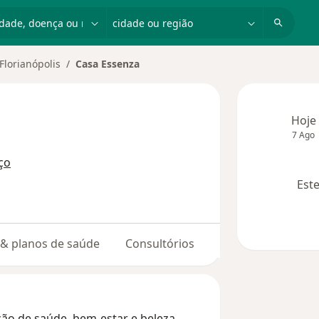
dade, doença ou nome
cidade ou região
Florianópolis
Casa Essenza
r de cidade
Hoje
7 Ago
ço
Este
s & planos de saúde
Consultórios
ção de saúde, bem-estar e beleza.