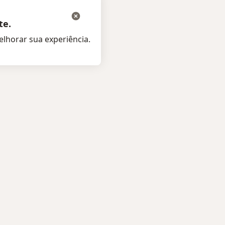
te.
lhorar sua experiência.
tes
Para especialistas e clínic
listas
Preço
s e Hospitais
Solução para especialistas
 de saúde
Solução para clinicas
te ao especialista
Noa Notes
novo
amentos
Conteúdos
os
Termos de uso
as
Alerta de segurança
tas frequentes
Central de Ajuda para client
ções móveis
ara pacientes