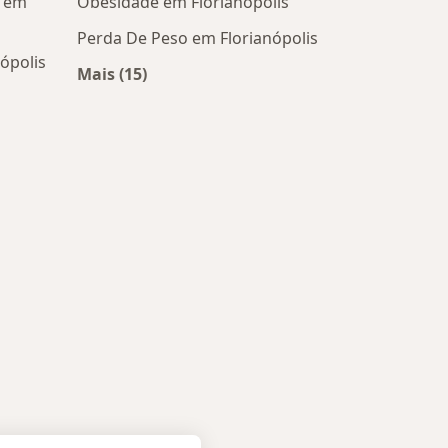
a em
Obesidade em Florianópolis
Perda De Peso em Florianópolis
ópolis
Mais (15)
Mais na categoria: Doenças mais tratadas
ais populares