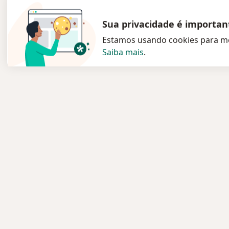
Sua privacidade é importan
Estamos usando cookies para me
Saiba mais
.
Serviço
Pacien
Privacidade e cookies
Especia
Privacidade para profissionais não
Clínica
cadastrados
Planos
Sobre nós
Pergun
Contato
Medic
Vagas
Serviç
Estamos contratando!
Termos e Condições
Doenc
Imprensa
Pergun
Lei da Igualdade Salarial
Aplica
Blog p