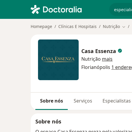
especiali
Homepage
Clínicas E Hospitais
Nutrição
Muda
Casa Essenza
Nutrição
mais
Florianópolis
1 endere
Sobre nós
Serviços
Especialista
Sobre nós
O espaço Casa Essenza preza pela valoriza