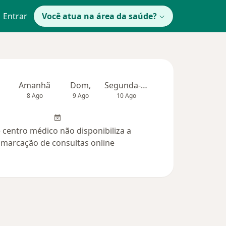
Entrar
Você atua na área da saúde?
Amanhã
Dom,
Segunda-feira
Ter,
Qua
8 Ago
9 Ago
10 Ago
11 Ago
12 Ag
 centro médico não disponibiliza a
marcação de consultas online