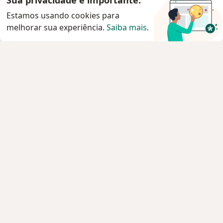
Sua privacidade é importante.
Estamos usando cookies para
melhorar sua experiência.
Saiba mais
.
Serviço
Privacidade e cookies
Privacidade para profissionais não cadastrados
Sobre nós
Contato
Vagas
Estamos contratando!
Termos e Condições
Imprensa
Lei da Igualdade Salarial
Pacientes
Especialistas
Clínicas e Hospitais
Planos de saúde