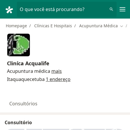
Men
O que você está procurando?
Homepage
Clínicas E Hospitais
Acupuntura Médica
Muda
Cliníca Acqualife
Acupuntura médica
mais
Itaquaquecetuba
1 endereço
Consultórios
Consultório