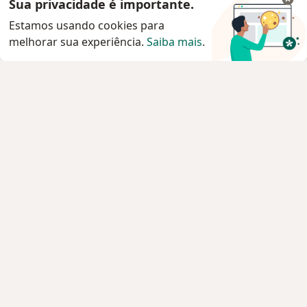
Sua privacidade é importante.
Estamos usando cookies para
melhorar sua experiência.
Saiba mais
.
Serviço
Privacidade e cookies
Privacidade para profissionais não cadastrados
Sobre nós
Contato
Vagas
Estamos contratando!
Termos e Condições
Imprensa
Lei da Igualdade Salarial
Pacientes
Especialistas
Clínicas e Hospitais
Planos de saúde