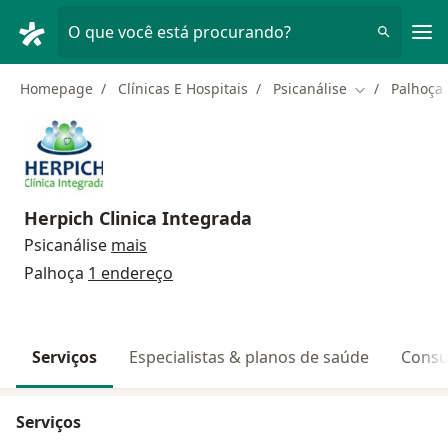
Men
O que você está procurando?
Homepage
Clínicas E Hospitais
Psicanálise
Palhoça
Mudar de cid
Herpich Clinica Integrada
Psicanálise
mais
Palhoça
1 endereço
Serviços
Especialistas & planos de saúde
Consu
Serviços