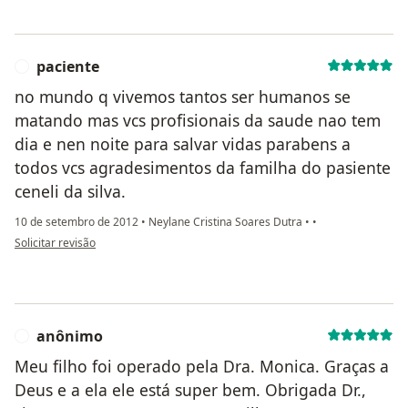
paciente
P
no mundo q vivemos tantos ser humanos se
matando mas vcs profisionais da saude nao tem
dia e nen noite para salvar vidas parabens a
todos vcs agradesimentos da familha do pasiente
ceneli da silva.
10 de setembro de 2012
•
Neylane Cristina Soares Dutra
•
•
na opinião do utilizador paciente
Solicitar revisão
anônimo
A
Meu filho foi operado pela Dra. Monica. Graças a
Deus e a ela ele está super bem. Obrigada Dr.,