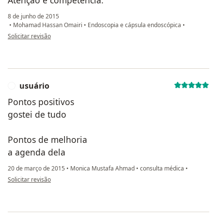
Atenção e competência.
8 de junho de 2015
•
Mohamad Hassan Omairi
•
Endoscopia e cápsula endoscópica
•
na opinião do utilizador anônimo
Solicitar revisão
usuário
U
Pontos positivos
gostei de tudo
Pontos de melhoria
a agenda dela
20 de março de 2015
•
Monica Mustafa Ahmad
•
consulta médica
•
na opinião do utilizador usuário
Solicitar revisão