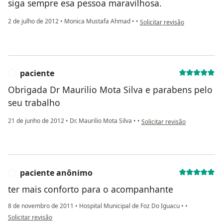
siga sempre esa pessoa maravilhosa.
na opinião do utilizador anôn
2 de julho de 2012
•
Monica Mustafa Ahmad
•
•
Solicitar revisão
paciente
P
Obrigada Dr Maurilio Mota Silva e parabens pelo
seu trabalho
na opinião do utilizador pacie
21 de junho de 2012
•
Dr. Maurilio Mota Silva
•
•
Solicitar revisão
paciente anônimo
P
ter mais conforto para o acompanhante
8 de novembro de 2011
•
Hospital Municipal de Foz Do Iguacu
•
•
na opinião do utilizador paciente anônimo
Solicitar revisão