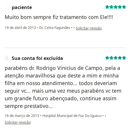
paciente
P
Muito bom sempre fiz tratamento com Ele!!!!
na opinião do utilizador paciente
19 de abril de 2013
•
Dr. Celso Fagundes
•
•
Solicitar revisão
Sua conta foi excluída
parabéns dr. Rodrigo Vinicius de Campo, pela a
atenção maravilhosa que deste a mim e minha
filha em nosso atendimento... todos deveriam
seguir vc... mais uma vez meus parabéns vc tem
um grande futuro abençoado, continue assim
sempre prestativo...
16 de março de 2013
•
Hospital Municipal de Foz Do Iguacu
•
•
na opinião do utilizador Sua conta foi excluída
Solicitar revisão