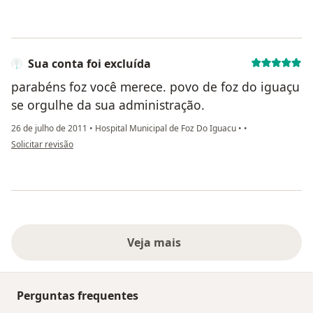
Sua conta foi excluída
parabéns foz você merece. povo de foz do iguaçu
se orgulhe da sua administração.
26 de julho de 2011
•
Hospital Municipal de Foz Do Iguacu
•
•
na opinião do utilizador Sua conta foi excluída
Solicitar revisão
Veja mais
Perguntas frequentes