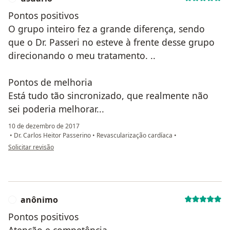
Pontos positivos
O grupo inteiro fez a grande diferença, sendo
que o Dr. Passeri no esteve à frente desse grupo
direcionando o meu tratamento. ..
Pontos de melhoria
Está tudo tão sincronizado, que realmente não
sei poderia melhorar...
10 de dezembro de 2017
•
Dr. Carlos Heitor Passerino
•
Revascularização cardíaca
•
na opinião do utilizador usuário
Solicitar revisão
anônimo
A
Pontos positivos