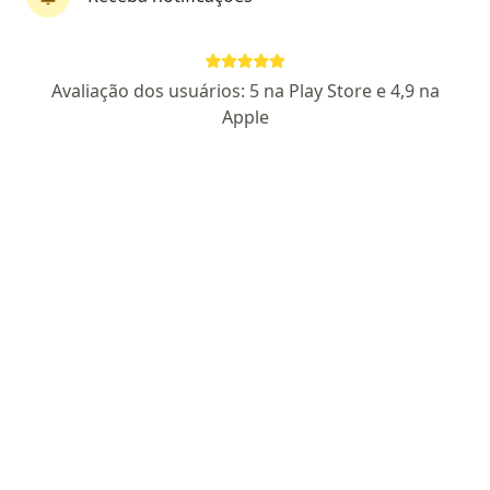
Não encontramos nenhum psicologia que
atenda aos seus critérios
Tente remover alguns filtros:
Avaliação dos usuários: 5 na Play Store e 4,9 na
Apple
Planos de Saúde
Homepage
Clínicas E Hospitais
Psicologia
Grupo Moreno
Mudar de cidade
Serviço
Privacidade e cookies
Privacidade para profissionais não cadastrados
Sobre nós