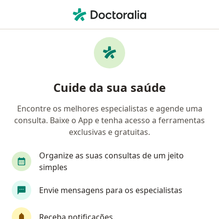
Men
Psiquiatria • Horto, Ipatinga, Minas Gerais MG
Filtros
• 1
Mapa
Clínicas de psiquiatria em Horto, Ipatinga
Cuide da sua saúde
Encontre os melhores especialistas e agende uma
consulta. Baixe o App e tenha acesso a ferramentas
exclusivas e gratuitas.
Organize as suas consultas de um jeito
simples
NEPSI Clínica de Psicologia, Psiquiatria e
Envie mensagens para os especialistas
Neurologia
·
Mais
Psiquiatra, Fonoaudiólogo, Neurologista
194 opiniões
Receba notificações