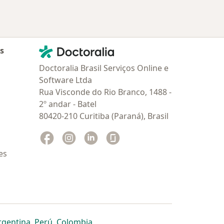
Contato
Doctoralia - Homepage
as
Doctoralia Brasil Serviços Online e
Software Ltda
Rua Visconde do Rio Branco, 1488 -
2º andar - Batel
80420-210 Curitiba (Paraná), Brasil
Facebook
abre num novo separador
Instagram
abre num novo separador
Linkedin
abre num novo separador
Glassdoor
abre num novo separador
es
dor
 separador
 novo separador
re num novo separador
abre num novo separador
abre num novo separador
abre num novo separador
rgentina
,
Perú
,
Colombia