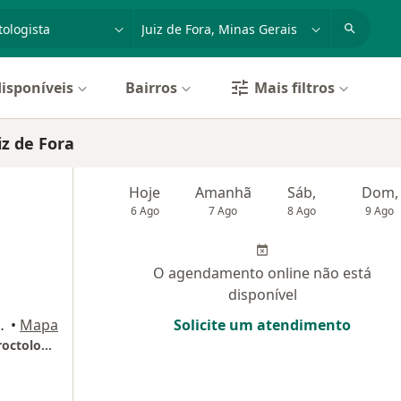
dade, doença ou nome
cidade ou região
isponíveis
Bairros
Mais filtros
z de Fora
Hoje
Amanhã
Sáb,
Dom,
6 Ago
7 Ago
8 Ago
9 Ago
O agendamento online não está
disponível
17/803, Juiz de Fora
•
Mapa
Solicite um atendimento
Coc Centro de Otorrinolaringologia e Coloproctologia