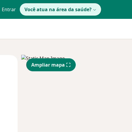
Entrar
Você atua na área da saúde?
Segunda-feira
Ter,
Qua
Ampliar mapa
10 Ago
11 Ago
12 Ago