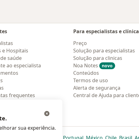
tes
Para especialistas e clínic
listas
Preço
s e Hospitais
Solução para especialistas
 de saúde
Solução para clinicas
te ao especialista
Noa Notes
novo
amentos
Conteúdos
os
Termos de uso
as
Alerta de segurança
tas frequentes
Central de Ajuda para client
ções móveis
ara pacientes
te.
lhorar sua experiência.
eparador
 novo separador
bre num novo separador
abre num novo separador
abre num novo separador
abre num novo separador
abre num novo separa
abre num novo
abre num
ab
Italia
,
Deutschland
,
Česko
,
Portugal
,
México
,
Chile
,
Brasil
,
A