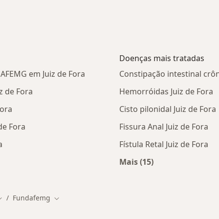
Doenças mais tratadas
DAFEMG em Juiz de Fora
Constipação intestinal crôn
 de Fora
Hemorróidas Juiz de Fora
ora
Cisto pilonidal Juiz de Fora
de Fora
Fissura Anal Juiz de Fora
a
Fístula Retal Juiz de Fora
Mais (15)
istas da FUNDAFEMG
Mais na categoria: D
Fundafemg
udar de cidade
Mudar de cidade