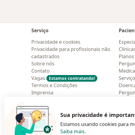
Serviço
Pacien
Privacidade e cookies
Especia
Privacidade para profissionais não
Clínica
cadastrados
Planos
Sobre nós
Pergun
Contato
Medic
Vagas
Serviç
Estamos contratando!
Termos e Condições
Doenc
Imprensa
Pergun
Lei da Igualdade Salarial
Aplica
Blog p
Sua privacidade é importan
Estamos usando cookies para me
Saiba mais
.
abre num novo s
abre num
a
Polska
,
Türkiye
,
España
,