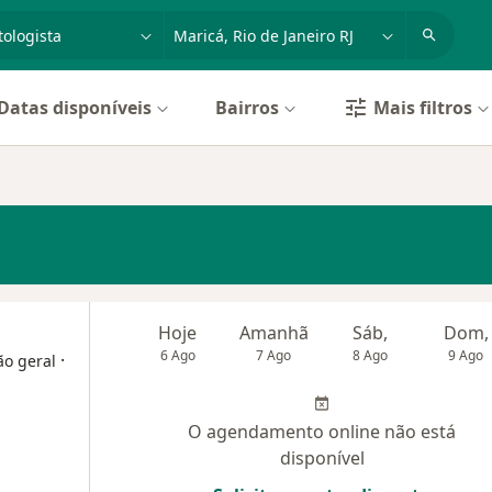
dade, doença ou nome
cidade ou região
Datas disponíveis
Bairros
Mais filtros
Hoje
Amanhã
Sáb,
Dom,
6 Ago
7 Ago
8 Ago
9 Ago
·
ão geral
O agendamento online não está
disponível