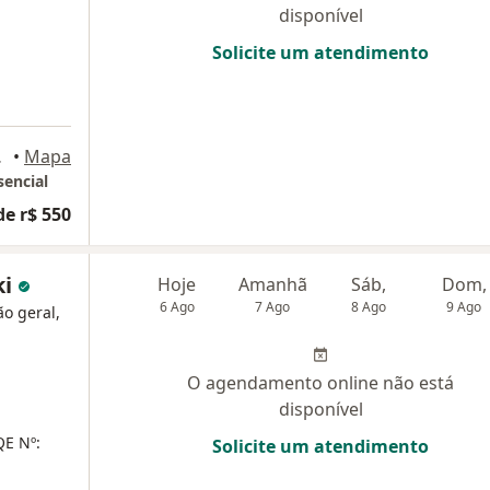
disponível
Solicite um atendimento
Niterói
•
Mapa
sencial
de r$ 550
ki
Hoje
Amanhã
Sáb,
Dom,
6 Ago
7 Ago
8 Ago
9 Ago
ão geral,
O agendamento online não está
disponível
E Nº:
Solicite um atendimento