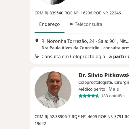
CRM RJ 839540 RQE Nº: 16296 RQE Nº: 22246
Endereço
Teleconsulta
R. Noronha Torrezão, 24 - Sala: 901, 
Dra Paula Alves da Conceição - consulta pre
Consulta em Coloproctologia
a partir 
Dr. Silvio Pitkows
Coloproctologista, Cirurgi
·
Mais
Médico perito
183 opiniões
CRM RJ 52.33906-7
RQE Nº: 4609
RQE Nº: 3791
RQ
19622