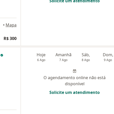
Solicite um atendimento
•
Mapa
R$ 300
z
Hoje
Amanhã
Sáb,
Dom,
6 Ago
7 Ago
8 Ago
9 Ago
O agendamento online não está
disponível
Solicite um atendimento