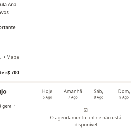
ula Anal
ovos
ortante
 / 112, Rio de Janeiro
•
Mapa
de r$ 700
ujo
Hoje
Amanhã
Sáb,
Dom,
6 Ago
7 Ago
8 Ago
9 Ago
·
ã geral
O agendamento online não está
disponível