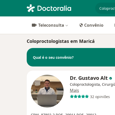
especiali
Teleconsulta
Convênio
Coloproctologistas em Maricá
Qual é o seu convênio?
Dr. Gustavo Alt
Coloproctologista, Cirurgi
Mais
32 opiniões
CRM- 87802-2
RQE- 29911
RQE- 29912