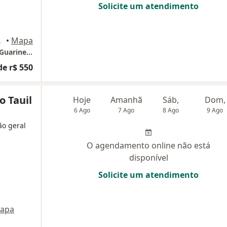
Solicite um atendimento
e Janeiro
•
Mapa
Consultório particular - Dra Paula B. Araujo Guarinello
de r$ 550
o Tauil
Hoje
Amanhã
Sáb,
Dom,
6 Ago
7 Ago
8 Ago
9 Ago
ão geral
O agendamento online não está
disponível
Solicite um atendimento
apa