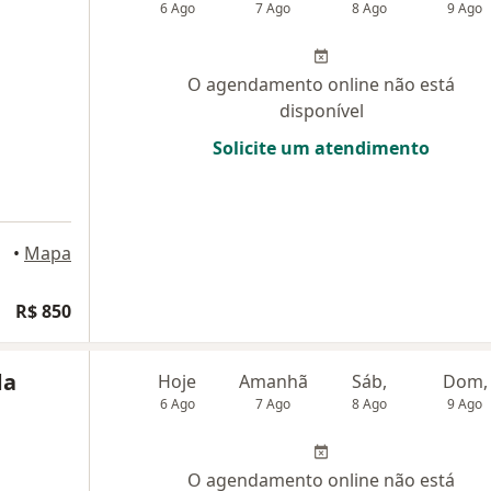
6 Ago
7 Ago
8 Ago
9 Ago
O agendamento online não está
disponível
Solicite um atendimento
•
Mapa
R$ 850
da
Hoje
Amanhã
Sáb,
Dom,
6 Ago
7 Ago
8 Ago
9 Ago
O agendamento online não está