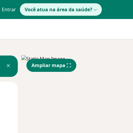
Entrar
Você atua na área da saúde?
Ampliar mapa
Segunda-feira
Ter,
Qua
10 Ago
11 Ago
12 Ago