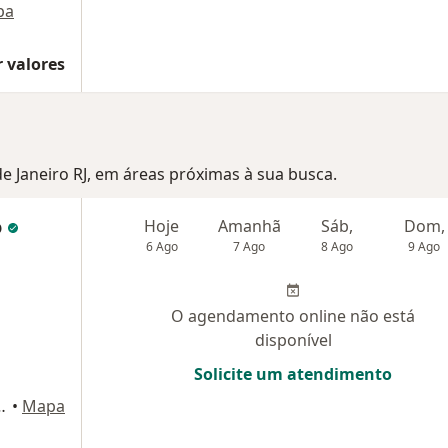
pa
 valores
 de Janeiro RJ, em áreas próximas à sua busca.
o
Hoje
Amanhã
Sáb,
Dom,
6 Ago
7 Ago
8 Ago
9 Ago
O agendamento online não está
disponível
Solicite um atendimento
te 52, Rio de Janeiro
•
Mapa