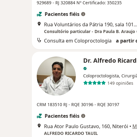
929689 - RJ
320884
Nº Certificado:
350235
Pacientes fiéis
Rua Voluntários da Pátria 190, sala 1012, Rio d
Consulta em Coloproctologia
a partir 
Dr. Alfredo Ricard
Coloproctologista, Cirurgi
149 opiniões
CRM 183510 RJ - RQE 30196 - RQE 30197
Pacientes fiéis
Rua Ator Paulo Gustavo, 160, Niterói
•
M
ALFREDO RICARDO TAUIL