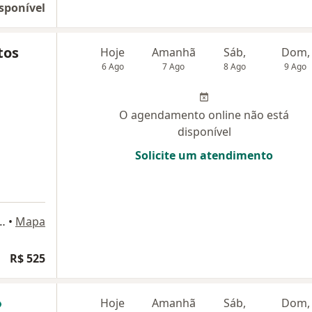
sponível
tos
Hoje
Amanhã
Sáb,
Dom,
6 Ago
7 Ago
8 Ago
9 Ago
O agendamento online não está
disponível
Solicite um atendimento
já 550, sala 2015, Rio de Janeiro
•
Mapa
R$ 525
Hoje
Amanhã
Sáb,
Dom,