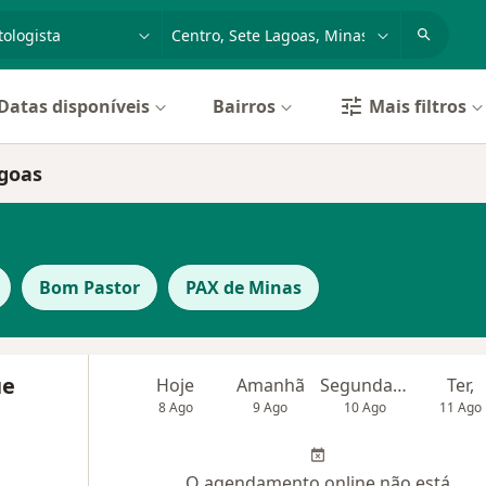
dade, doença ou nome
cidade ou região
Datas disponíveis
Bairros
Mais filtros
agoas
Bom Pastor
PAX de Minas
ue
Hoje
Amanhã
Segunda-feira
Ter,
8 Ago
9 Ago
10 Ago
11 Ago
O agendamento online não está