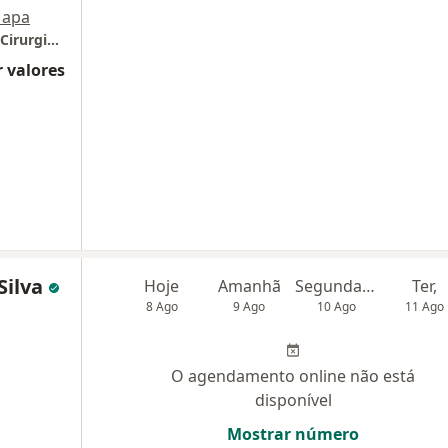
apa
IGENCAD - Instituto de Gastroenterologia e Cirurgia do Aparelho Digestivo
 valores
Silva
Hoje
Amanhã
Segunda-feira
Ter,
8 Ago
9 Ago
10 Ago
11 Ago
O agendamento online não está
disponível
Mostrar número