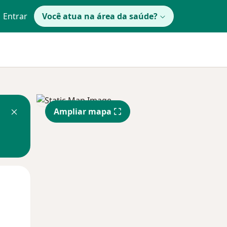
Entrar
Você atua na área da saúde?
Ampliar mapa
Qua
Qui,
Sex,
12 Ago
13 Ago
14 Ago