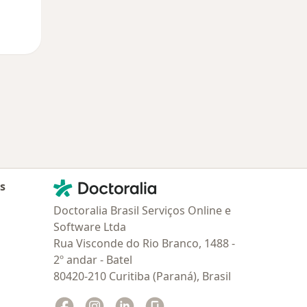
Contato
Doctoralia - Homepage
as
Doctoralia Brasil Serviços Online e
Software Ltda
Rua Visconde do Rio Branco, 1488 -
2º andar - Batel
80420-210 Curitiba (Paraná), Brasil
Facebook
abre num novo separador
Instagram
abre num novo separador
Linkedin
abre num novo separador
Glassdoor
abre num novo separador