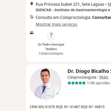
Rua Princesa Isabel 221, Sete Lagoas
•
M
Consulta em Coloproctologia
Consultar
Mostrar mais serviços
Dr. Pedro Henrique
Teodoro
Coloproctologista
Dr. Diogo Bicalho 
·
Mais
Coloproctologista
1180 opiniões
CRM MG 61070
RQE Nº: 41487
RQE Nº: 40815