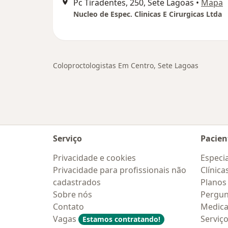
Pc Tiradentes, 250, Sete Lagoas
•
Mapa
Nucleo de Espec. Clinicas E Cirurgicas Ltda
Coloproctologistas Em Centro, Sete Lagoas
Serviço
Pacien
Privacidade e cookies
Especia
Privacidade para profissionais não
Clínica
cadastrados
Planos
Sobre nós
Pergun
Contato
Medic
Vagas
Serviç
Estamos contratando!