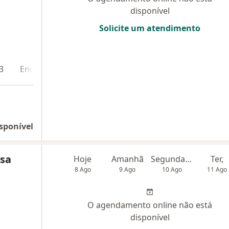
disponível
Solicite um atendimento
3
Endereço 4
Teleconsulta
sponível
ssa
Hoje
Amanhã
Segunda-feira
Ter,
8 Ago
9 Ago
10 Ago
11 Ago
O agendamento online não está
disponível