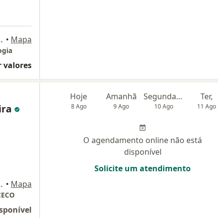
319 - Sala 201, Sete Lagoas
•
Mapa
ogia
 valores
Hoje
Amanhã
Segunda-feira
Ter,
ira
8 Ago
9 Ago
10 Ago
11 Ago
O agendamento online não está
disponível
Solicite um atendimento
ara do Paiva, Sete Lagoas, MG, Sete Lagoas
•
Mapa
 CECO
sponível