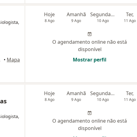
Hoje
Amanhã
Segunda-feira
Ter,
8 Ago
9 Ago
10 Ago
11 Ago
iologista,
O agendamento online não está
disponível
e Lagoas
•
Mapa
Mostrar perfil
Hoje
Amanhã
Segunda-feira
Ter,
cas
8 Ago
9 Ago
10 Ago
11 Ago
iologista,
O agendamento online não está
disponível