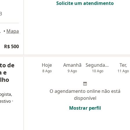
Solicite um atendimento
3
Sete Lagoas
•
Mapa
R$ 500
to de
Hoje
Amanhã
Segunda-feira
Ter,
a e
8 Ago
9 Ago
10 Ago
11 Ago
lho
O agendamento online não está
ogista,
disponível
·
estivo
Mostrar perfil