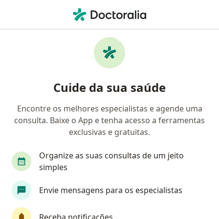
Men
Unimed • Curitiba, Paraná PR
Filtros
Convênio:
Unimed
Médicos Unimed em Curitiba
Cuide da sua saúde
Encontre os melhores especialistas e agende uma
Qual especialização você está procurando?
consulta. Baixe o App e tenha acesso a ferramentas
Oftalmologista
Ginecologista
Ortopedist
exclusivas e gratuitas.
Organize as suas consultas de um jeito
simples
Envie mensagens para os especialistas
Receba notificações