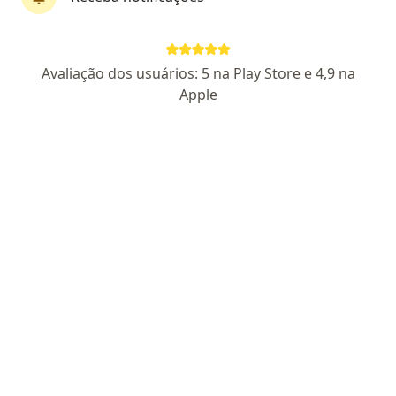
Dr. Luciano Campelo Prestes
·
Mais
Otorrino
Avaliação dos usuários: 5 na Play Store e 4,9 na
89 opiniões
Apple
CRM 23250 PR
RQE 1112
Pacientes fiéis
Avenida Sete de Setembro 6520, Curitiba
•
Mapa
NovvaOtorrino
Aceita Unimed
Consulta Otorrinolaringologia
Esse especialista não oferece agendamento online para esse endereço.
Solicite um atendimento