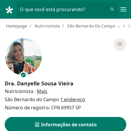
Men
O que você está procurando?
Homepage
Nutricionista
São Bernardo Do Campo
D
Mudar 
Dra.
Danyelle Sousa Vieira
sobre as especializações
Nutricionista
·
Mais
São Bernardo do Campo
1 endereço
Número de registro: CFN 69957 SP
Informações de contato