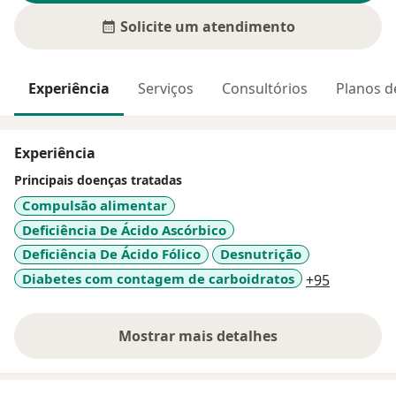
Solicite um atendimento
Experiência
Serviços
Consultórios
Planos d
Experiência
Principais doenças tratadas
Compulsão alimentar
Deficiência De Ácido Ascórbico
Deficiência De Ácido Fólico
Desnutrição
a11y_sr_m
Diabetes com contagem de carboidratos
+95
Mostrar mais detalhes
sobre a experiência