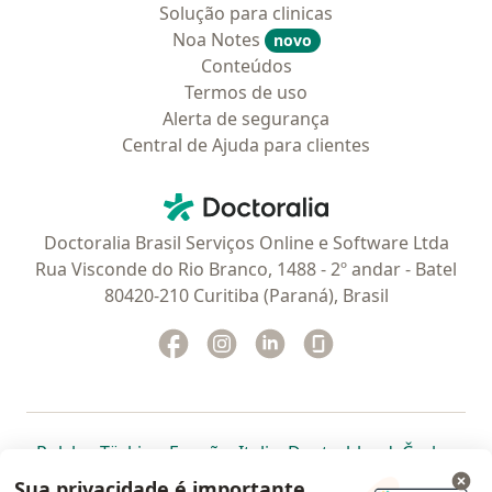
Solução para clinicas
Noa Notes
novo
Conteúdos
Termos de uso
Alerta de segurança
Central de Ajuda para clientes
Contato
Doctoralia - Homepage
Doctoralia Brasil Serviços Online e Software Ltda
Rua Visconde do Rio Branco, 1488 - 2º andar - Batel
80420-210 Curitiba (Paraná), Brasil
Facebook
abre num novo separador
Instagram
abre num novo separador
Linkedin
abre num novo separad
Glassdoor
abre num novo se
abre num novo separador
abre num novo separador
abre num novo separador
abre num novo separado
abre num n
abre
Polska
,
Türkiye
,
España
,
Italia
,
Deutschland
,
Česko
,
abre num novo separador
abre num novo separador
abre num novo separador
abre num novo separa
abre num no
abre n
Portugal
,
México
,
Chile
,
Brasil
,
Argentina
,
Perú
,
Sua privacidade é importante.