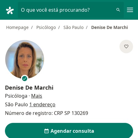
Men
O que você está procurando?
Homepage
Psicólogo
São Paulo
Denise De Marchi
Denise De Marchi
sobre as especializações
Psicóloga
·
Mais
São Paulo
1 endereço
Número de registro: CRP SP 130269
Agendar consulta