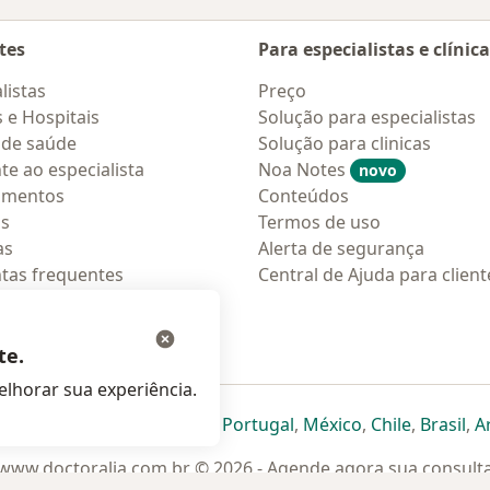
tes
Para especialistas e clínic
listas
Preço
s e Hospitais
Solução para especialistas
 de saúde
Solução para clinicas
te ao especialista
Noa Notes
novo
amentos
Conteúdos
os
Termos de uso
as
Alerta de segurança
tas frequentes
Central de Ajuda para client
ções móveis
ara pacientes
te.
lhorar sua experiência.
eparador
 novo separador
bre num novo separador
abre num novo separador
abre num novo separador
abre num novo separador
abre num novo separa
abre num novo
abre num
ab
Italia
,
Deutschland
,
Česko
,
Portugal
,
México
,
Chile
,
Brasil
,
A
www.doctoralia.com.br © 2026 - Agende agora sua consult