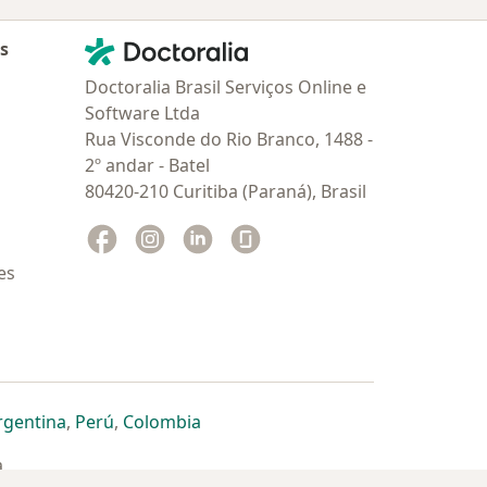
Contato
Doctoralia - Homepage
as
Doctoralia Brasil Serviços Online e
Software Ltda
Rua Visconde do Rio Branco, 1488 -
2º andar - Batel
80420-210 Curitiba (Paraná), Brasil
Facebook
abre num novo separador
Instagram
abre num novo separador
Linkedin
abre num novo separador
Glassdoor
abre num novo separador
es
dor
 separador
 novo separador
re num novo separador
abre num novo separador
abre num novo separador
abre num novo separador
rgentina
,
Perú
,
Colombia
a