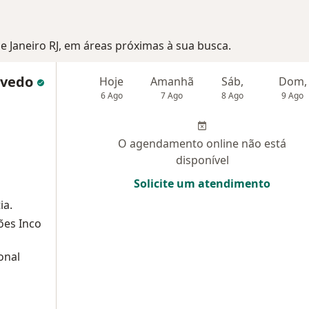
de Janeiro RJ, em áreas próximas à sua busca.
zevedo
Hoje
Amanhã
Sáb,
Dom,
6 Ago
7 Ago
8 Ago
9 Ago
O agendamento online não está
disponível
Solicite um atendimento
ia.
ões Inco
onal