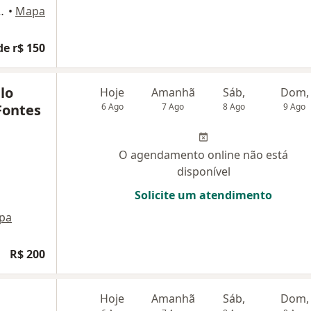
e I, Sala 208, Volta Redonda
•
Mapa
de r$ 150
lo
Hoje
Amanhã
Sáb,
Dom,
Fontes
6 Ago
7 Ago
8 Ago
9 Ago
O agendamento online não está
disponível
Solicite um atendimento
pa
R$ 200
Hoje
Amanhã
Sáb,
Dom,