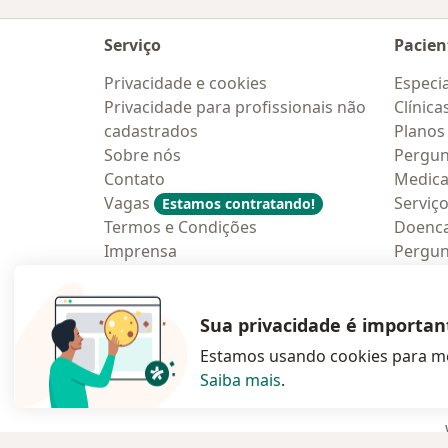
Serviço
Pacien
Privacidade e cookies
Especia
Privacidade para profissionais não
Clínica
cadastrados
Planos
Sobre nós
Pergun
Contato
Medic
Vagas
Serviç
Estamos contratando!
Termos e Condições
Doenc
Imprensa
Pergun
Lei da Igualdade Salarial
Aplica
Blog p
Sua privacidade é importan
Estamos usando cookies para me
Saiba mais
.
abre num novo s
abre num
a
Polska
,
Türkiye
,
España
,