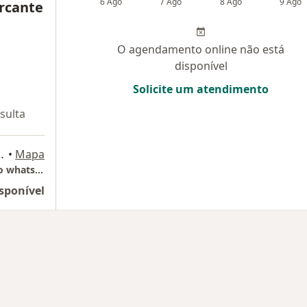
6 Ago
7 Ago
8 Ago
9 Ago
rcante
O agendamento online não está
disponível
Solicite um atendimento
sulta
- 322, Volta Redonda
•
Mapa
Mercante Odontologia (marcação através do whatsapp)
sponível