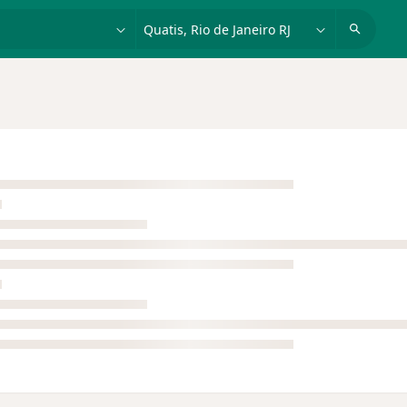
dade, doença ou nome
cidade ou região