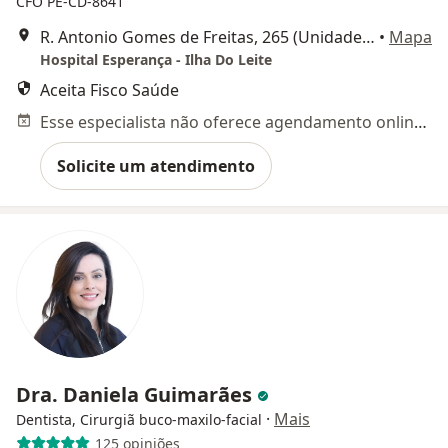
CFO PE-CD-8641
R. Antonio Gomes de Freitas, 265 (Unidade II, 5° andar), Recife
•
Mapa
Hospital Esperança - Ilha Do Leite
Aceita Fisco Saúde
Esse especialista não oferece agendamento online para esse endereço.
Solicite um atendimento
Dra. Daniela Guimarães
·
Mais
Dentista, Cirurgiã buco-maxilo-facial
125 opiniões