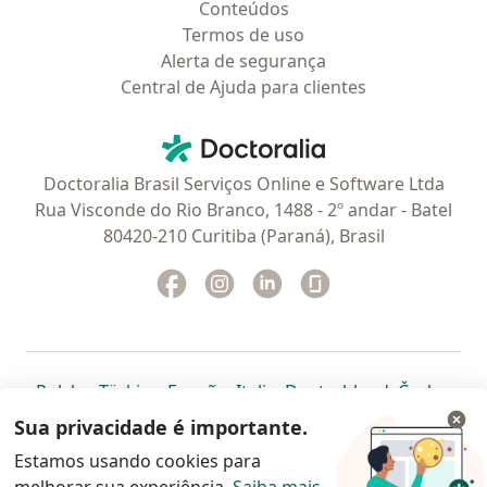
Conteúdos
Termos de uso
Alerta de segurança
Central de Ajuda para clientes
Contato
Doctoralia - Homepage
Doctoralia Brasil Serviços Online e Software Ltda
Rua Visconde do Rio Branco, 1488 - 2º andar - Batel
80420-210 Curitiba (Paraná), Brasil
Facebook
abre num novo separador
Instagram
abre num novo separador
Linkedin
abre num novo separad
Glassdoor
abre num novo se
abre num novo separador
abre num novo separador
abre num novo separador
abre num novo separado
abre num n
abre
Polska
,
Türkiye
,
España
,
Italia
,
Deutschland
,
Česko
,
abre num novo separador
abre num novo separador
abre num novo separador
abre num novo separa
abre num no
abre n
Portugal
,
México
,
Chile
,
Brasil
,
Argentina
,
Perú
,
Sua privacidade é importante.
abre num novo separad
Colombia
Estamos usando cookies para