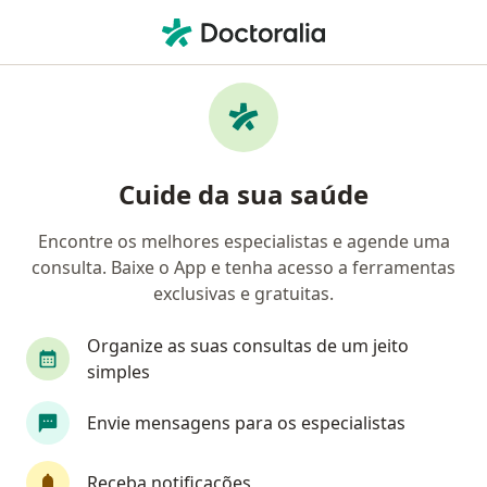
Men
Dermatologista • Balneário Camboriú, Santa Catarina SC
Filtros
Convênio:
Solumedi
Dermatologistas Solumedi em Balneário
Cuide da sua saúde
Camboriú
Encontre os melhores especialistas e agende uma
consulta. Baixe o App e tenha acesso a ferramentas
exclusivas e gratuitas.
Organize as suas consultas de um jeito
simples
Ana Lucia Satut Guidobono
Envie mensagens para os especialistas
·
Mais
Dermatologista, Médico clínico geral
109 opiniões
Receba notificações