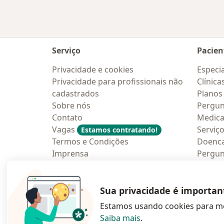
Serviço
Pacien
Privacidade e cookies
Especia
Privacidade para profissionais não
Clínica
cadastrados
Planos
Sobre nós
Pergun
Contato
Medic
Vagas
Serviç
Estamos contratando!
Termos e Condições
Doenc
Imprensa
Pergun
Lei da Igualdade Salarial
Aplica
Blog p
Sua privacidade é importan
Estamos usando cookies para me
Saiba mais
.
abre num novo s
abre num
a
Polska
,
Türkiye
,
España
,