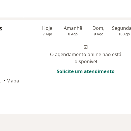
s
Hoje
Amanhã
Dom,
7 Ago
8 Ago
9 Ago
10 Ago
O agendamento online não está
disponível
Solicite um atendimento
 Mirai Office, Belém do Pará
•
Mapa