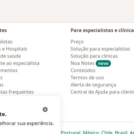
tes
Para especialistas e clínic
listas
Preço
s e Hospitais
Solução para especialistas
 de saúde
Solução para clinicas
te ao especialista
Noa Notes
novo
amentos
Conteúdos
os
Termos de uso
as
Alerta de segurança
tas frequentes
Central de Ajuda para client
ções móveis
ara pacientes
te.
lhorar sua experiência.
eparador
 novo separador
bre num novo separador
abre num novo separador
abre num novo separador
abre num novo separador
abre num novo separa
abre num novo
abre num
ab
Italia
,
Deutschland
,
Česko
,
Portugal
,
México
,
Chile
,
Brasil
,
A