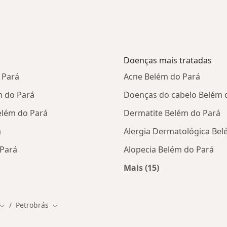
Doenças mais tratadas
 Pará
Acne Belém do Pará
m do Pará
Doenças do cabelo Belém 
elém do Pará
Dermatite Belém do Pará
á
Alergia Dermatológica Bel
 Pará
Alopecia Belém do Pará
Mais (15)
tas da Petrobrás
Mais na categoria: D
Petrobrás
Mudar de cidade
Mudar de cidade