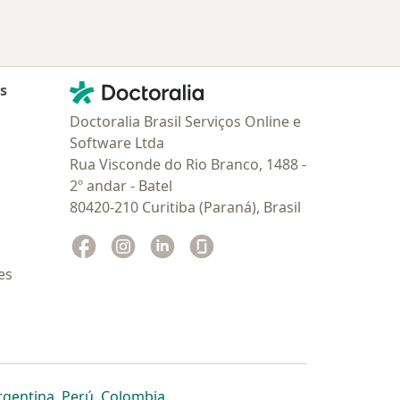
Contato
Doctoralia - Homepage
as
Doctoralia Brasil Serviços Online e
Software Ltda
Rua Visconde do Rio Branco, 1488 -
2º andar - Batel
80420-210 Curitiba (Paraná), Brasil
Facebook
abre num novo separador
Instagram
abre num novo separador
Linkedin
abre num novo separador
Glassdoor
abre num novo separador
es
dor
 separador
 novo separador
re num novo separador
abre num novo separador
abre num novo separador
abre num novo separador
rgentina
,
Perú
,
Colombia