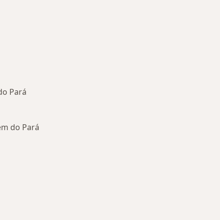
do Pará
ém do Pará
oenças mais tratadas