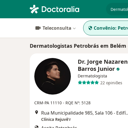
especiali
Teleconsulta
Convênio:
Petr
Dermatologistas Petrobrás em Belém 
Dr. Jorge Nazare
Barros Junior
Dermatologista
22 opiniões
CRM-PA 11110
- RQE Nº: 5128
Rua Municipalidade 985, Sala 106 - Edifício
Clínica Rejuvē’r