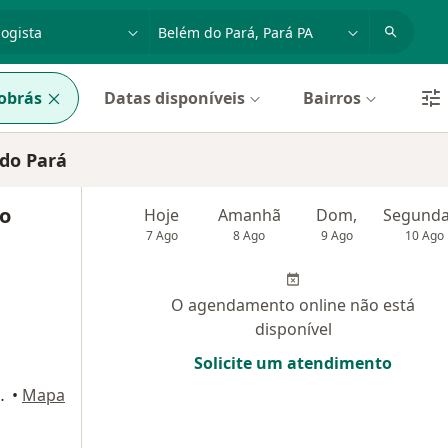
dade, doença ou nome
cidade ou região
obrás
Datas disponíveis
Bairros
do Pará
no
Hoje
Amanhã
Dom,
7 Ago
8 Ago
9 Ago
10 Ago
O agendamento online não está
disponível
Solicite um atendimento
 Mirai Office, Belém do Pará
•
Mapa