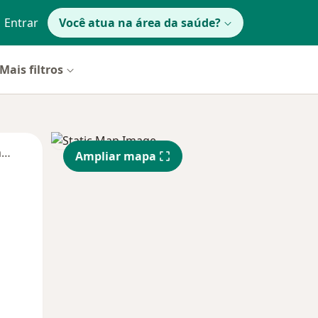
Entrar
Você atua na área da saúde?
Mais filtros
Segunda-feira
Ter,
Qua
Qui,
Ampliar mapa
11 Ago
12 Ago
13 Ago