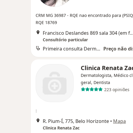
CRM MG 36987
- RQE nao encontrado para (PSI
RQE 18769
Francisco Deslandes 869 sala 304 (em frente ao shopping Plaza Anch
Consultório particular
Primeira consulta Dermatologia
Preço não di
Clinica Renata Za
Dermatologista, Médico cl
geral, Dentista
223 opiniões
:
R. Pium-Í, 775, Belo Horizonte
•
Mapa
Clinica Renata Zac