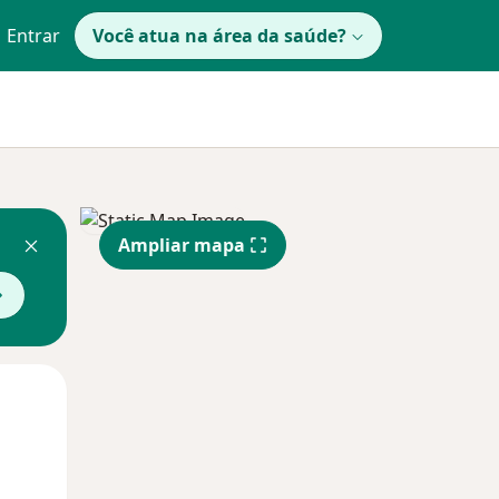
Entrar
Você atua na área da saúde?
Ampliar mapa
Qua
Qui,
Sex,
12 Ago
13 Ago
14 Ago