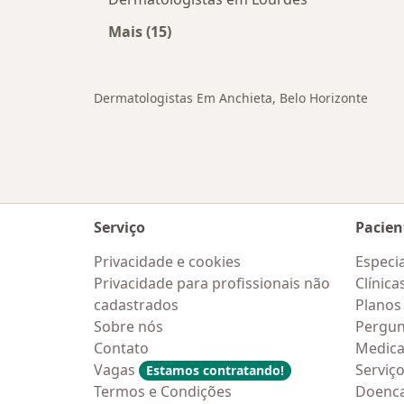
Mais (15)
Mais na categoria: Outros bairros e
Dermatologistas Em Anchieta, Belo Horizonte
Serviço
Pacien
Privacidade e cookies
Especia
Privacidade para profissionais não
Clínica
cadastrados
Planos
Sobre nós
Pergun
Contato
Medic
Vagas
Serviç
Estamos contratando!
Termos e Condições
Doenc