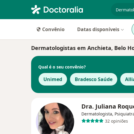
especiali
Convênio
Datas disponíveis
Dermatologistas em Anchieta, Belo H
Qual é o seu convênio?
Unimed
Bradesco Saúde
All
Dra. Juliana Roq
Dermatologista, Psiquiatr
32 opiniões