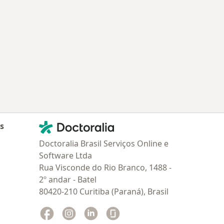
Contato
Doctoralia - Homepage
as
Doctoralia Brasil Serviços Online e
Software Ltda
Rua Visconde do Rio Branco, 1488 -
2º andar - Batel
80420-210 Curitiba (Paraná), Brasil
Facebook
abre num novo separador
Instagram
abre num novo separador
Linkedin
abre num novo separador
Glassdoor
abre num novo separador