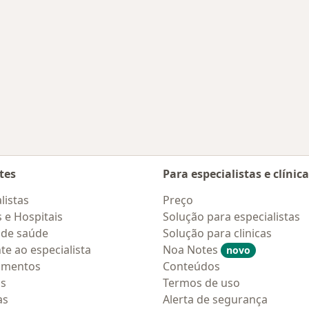
m Belo Horizonte
tes
Para especialistas e clínic
listas
Preço
s e Hospitais
Solução para especialistas
 de saúde
Solução para clinicas
te ao especialista
Noa Notes
novo
amentos
Conteúdos
os
Termos de uso
as
Alerta de segurança