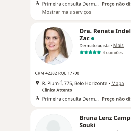
Primeira consulta Dermatologia
Preço não di
Mostrar mais serviços
Dra. Renata Indel
Zac
·
Mais
Dermatologista
4 opiniões
CRM 42282
RQE 17708
R. Pium-Í, 775, Belo Horizonte
•
Mapa
Clínica Attento
Primeira consulta Dermatologia
Preço não di
Bruna Lenz Camp
Souki