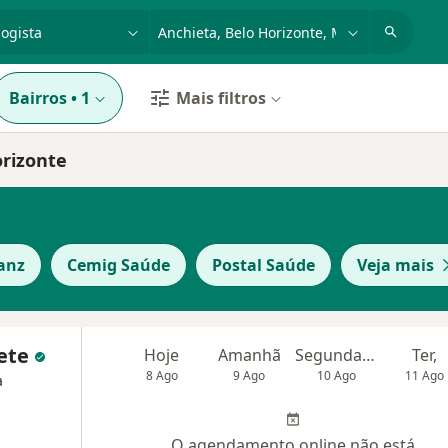
dade, doença ou nome
cidade ou região
Bairros
•
1
Mais filtros
orizonte
ianz
Cemig Saúde
Postal Saúde
Veja mais
uete
Hoje
Amanhã
Segunda-feira
Ter,
8 Ago
9 Ago
10 Ago
11 Ago
a
O agendamento online não está