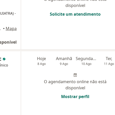
disponível
QUIATRA)
-
Solicite um atendimento
ieta), Belo Horizonte
•
Mapa
sponível
c
Hoje
Amanhã
Segunda-feira
Ter,
8 Ago
9 Ago
10 Ago
11 Ago
ínico
O agendamento online não está
disponível
Mostrar perfil