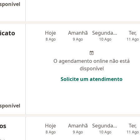
sponível
icato
Hoje
Amanhã
Segunda-feira
Ter,
8 Ago
9 Ago
10 Ago
11 Ago
O agendamento online não está
disponível
Solicite um atendimento
sponível
os
Hoje
Amanhã
Segunda-feira
Ter,
8 Ago
9 Ago
10 Ago
11 Ago