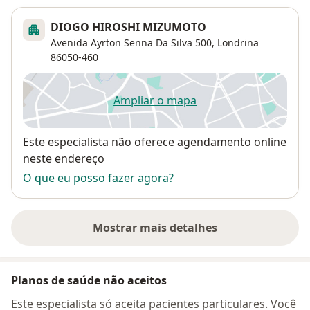
DIOGO HIROSHI MIZUMOTO
Avenida Ayrton Senna Da Silva 500,
Londrina
86050-460
Ampliar o mapa
abre num novo separador
Disponibilidade
Este especialista não oferece agendamento online
neste endereço
O que eu posso fazer agora?
Mostrar mais detalhes
sobre o endereço
Planos de saúde não aceitos
Este especialista só aceita pacientes particulares. Você