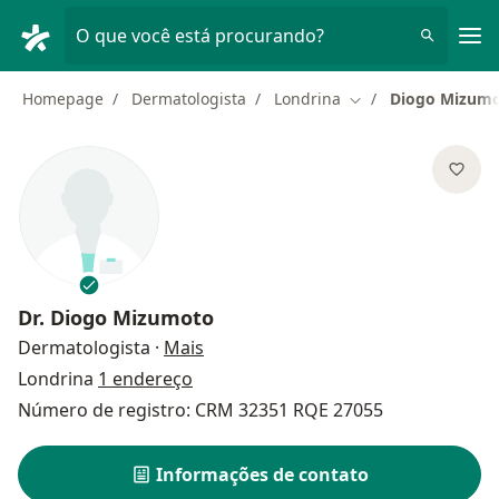
Men
O que você está procurando?
Homepage
Dermatologista
Londrina
Diogo Mizum
Mudar de cidade
Dr.
Diogo Mizumoto
sobre as especializações
Dermatologista
·
Mais
Londrina
1 endereço
Número de registro: CRM 32351 RQE 27055
Informações de contato