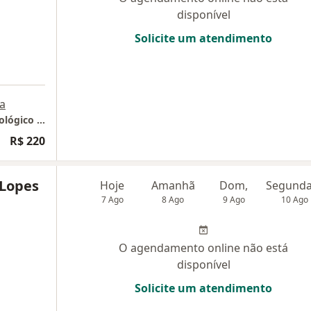
disponível
Solicite um atendimento
a
Consultório Lagoa Santa (Atendimento Psicológico On Line)
R$ 220
 Lopes
Hoje
Amanhã
Dom,
7 Ago
8 Ago
9 Ago
10 Ago
O agendamento online não está
disponível
Solicite um atendimento