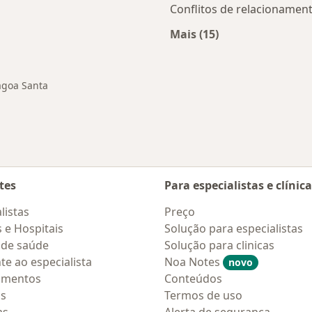
Conflitos de relacionamen
Mais (15)
s Lagoa Santa
Mais na categoria: 
agoa Santa
tes
Para especialistas e clínic
listas
Preço
s e Hospitais
Solução para especialistas
 de saúde
Solução para clinicas
te ao especialista
Noa Notes
novo
amentos
Conteúdos
os
Termos de uso