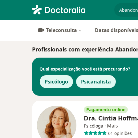
especiali
Teleconsulta
Datas disponívei
Profissionais com experiência Abando
Qual especialização você está procurando?
Psicólogo
Psicanalista
Pagamento online
Dra. Cintia Hoff
·
Mais
Psicóloga
61 opiniões