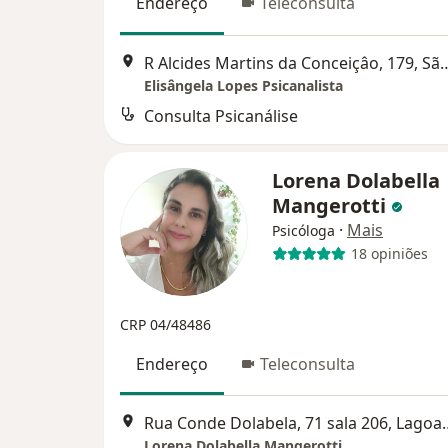
Endereço
Teleconsulta
R Alcides Martins da Conceiçâo, 
Elisângela Lopes Psicanalista
Consulta Psicanálise
Lorena Dolabella
Mangerotti
·
Mais
Psicóloga
18 opiniões
CRP 04/48486
Endereço
Teleconsulta
Rua Conde Dolabela, 
Lorena Dolabella Mangerotti