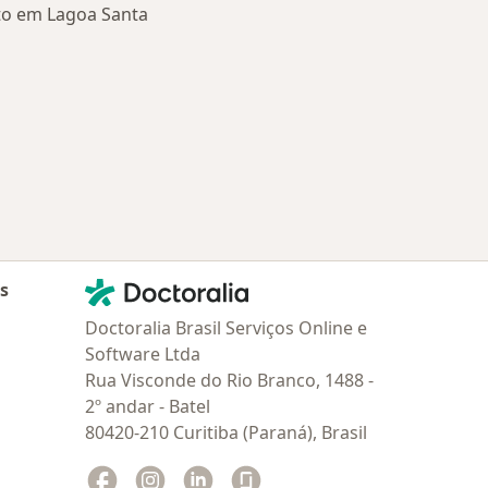
to em Lagoa Santa
Doenças relacionadas em Lagoa Santa
Contato
Doctoralia - Homepage
as
Doctoralia Brasil Serviços Online e
Software Ltda
Rua Visconde do Rio Branco, 1488 -
2º andar - Batel
80420-210 Curitiba (Paraná), Brasil
Facebook
abre num novo separador
Instagram
abre num novo separador
Linkedin
abre num novo separador
Glassdoor
abre num novo separador