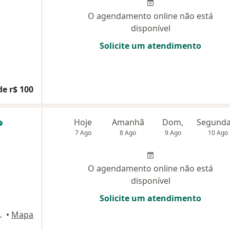
O agendamento online não está
disponível
Solicite um atendimento
de r$ 100
Hoje
Amanhã
Dom,
7 Ago
8 Ago
9 Ago
10 Ago
O agendamento online não está
disponível
Solicite um atendimento
la Vista., Lagoa Santa
•
Mapa