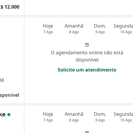
$ 12.000
Hoje
Amanhã
Dom,
7 Ago
8 Ago
9 Ago
10 Ago
O agendamento online não está
disponível
Solicite um atendimento
pa
sponível
ake
Hoje
Amanhã
Dom,
7 Ago
8 Ago
9 Ago
10 Ago