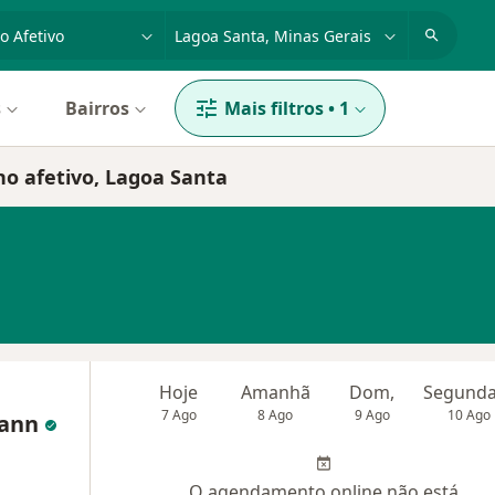
dade, doença ou nome
cidade ou região
s
Bairros
Mais filtros
•
1
no afetivo, Lagoa Santa
Hoje
Amanhã
Dom,
7 Ago
8 Ago
9 Ago
10 Ago
mann
O agendamento online não está