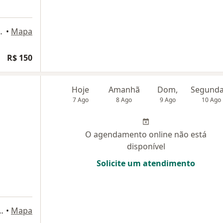
179, São José Da Lapa
•
Mapa
R$ 150
Hoje
Amanhã
Dom,
7 Ago
8 Ago
9 Ago
10 Ago
O agendamento online não está
disponível
Solicite um atendimento
71 sala 206, Lagoa Santa
•
Mapa