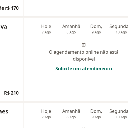
de r$ 170
iva
Hoje
Amanhã
Dom,
7 Ago
8 Ago
9 Ago
10 Ago
O agendamento online não está
disponível
Solicite um atendimento
R$ 210
aes
Hoje
Amanhã
Dom,
7 Ago
8 Ago
9 Ago
10 Ago