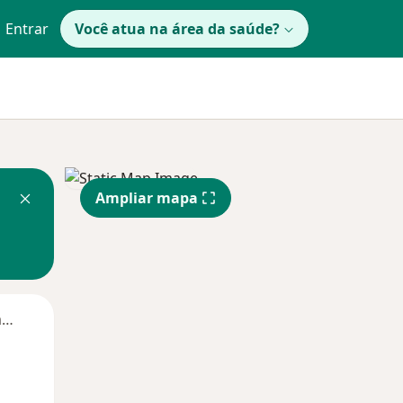
Entrar
Você atua na área da saúde?
Ampliar mapa
Segunda-feira
Ter,
Qua
Qui,
11 Ago
12 Ago
13 Ago