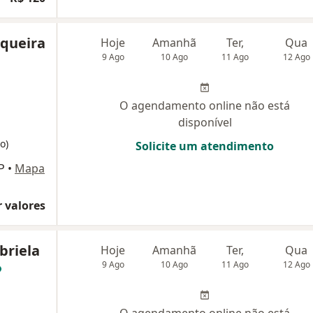
nqueira
Hoje
Amanhã
Ter,
Qua
9 Ago
10 Ago
11 Ago
12 Ago
O agendamento online não está
disponível
o)
Solicite um atendimento
P
•
Mapa
 valores
briela
Hoje
Amanhã
Ter,
Qua
9 Ago
10 Ago
11 Ago
12 Ago
O agendamento online não está