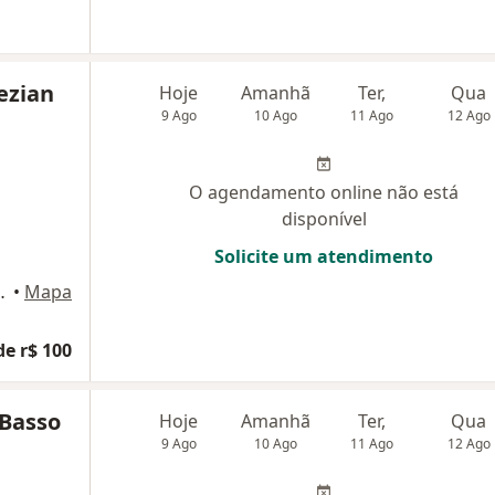
ezian
Hoje
Amanhã
Ter,
Qua
9 Ago
10 Ago
11 Ago
12 Ago
O agendamento online não está
disponível
Solicite um atendimento
 Gate, São Caetano do Sul
•
Mapa
de r$ 100
 Basso
Hoje
Amanhã
Ter,
Qua
9 Ago
10 Ago
11 Ago
12 Ago