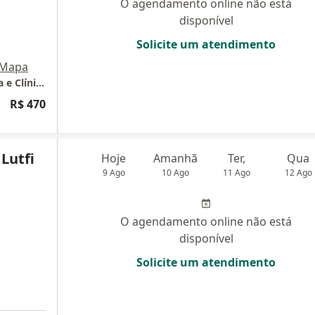
O agendamento online não está
disponível
Solicite um atendimento
Mapa
Clínica Mavi Dermatologia Estética, Cirúrgica e Clínica
R$ 470
 Lutfi
Hoje
Amanhã
Ter,
Qua
9 Ago
10 Ago
11 Ago
12 Ago
O agendamento online não está
disponível
Solicite um atendimento