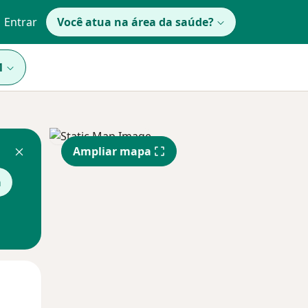
Entrar
Você atua na área da saúde?
1
Ampliar mapa
a
Qui,
Sex,
Sáb,
13 Ago
14 Ago
15 Ago