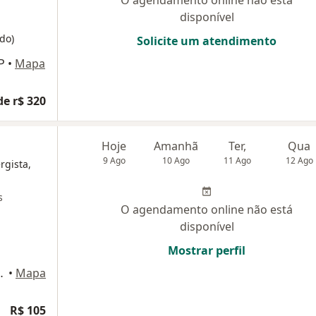
disponível
do)
Solicite um atendimento
P
•
Mapa
de r$ 320
Hoje
Amanhã
Ter,
Qua
9 Ago
10 Ago
11 Ago
12 Ago
rgista,
s
O agendamento online não está
disponível
Mostrar perfil
 Mello 1142, São Paulo
•
Mapa
R$ 105