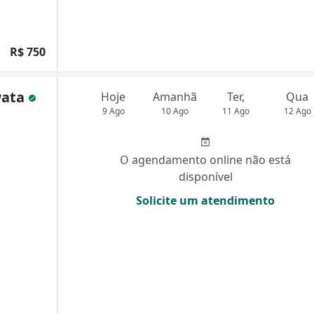
R$ 750
wata
Hoje
Amanhã
Ter,
Qua
9 Ago
10 Ago
11 Ago
12 Ago
O agendamento online não está
disponível
Solicite um atendimento