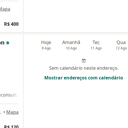
Mapa
R$ 400
con
Hoje
Amanhã
Ter,
Qua
9 Ago
10 Ago
11 Ago
12 Ago
Sem calendário neste endereço.
Mostrar endereços com calendário
econsulta 2
Teleconsulta 3
 Mello 1142, São Paulo
•
Mapa
R$ 120