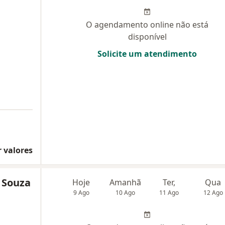
O agendamento online não está
disponível
Solicite um atendimento
 valores
 Souza
Hoje
Amanhã
Ter,
Qua
9 Ago
10 Ago
11 Ago
12 Ago