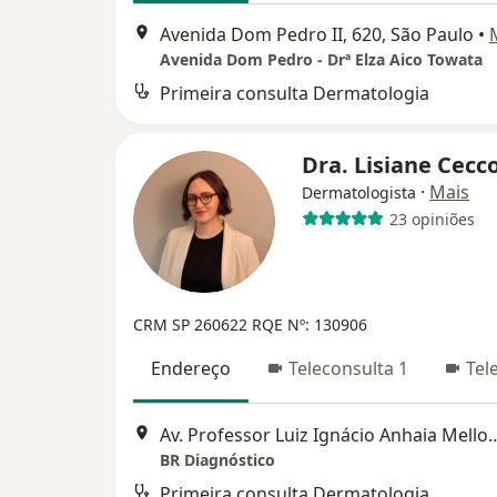
Avenida Dom Pedro II, 620, São Paulo
•
Avenida Dom Pedro - Drª Elza Aico Towata
Primeira consulta Dermatologia
Dra. Lisiane Cec
·
Mais
Dermatologista
23 opiniões
CRM SP 260622
RQE Nº: 130906
Endereço
Teleconsulta 1
Tel
Av. Professor Luiz Ignácio Anhaia
BR Diagnóstico
Primeira consulta Dermatologia