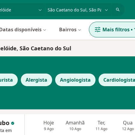
dade, doença ou nome
cidade ou região
Datas disponíveis
Bairros
Mais filtros
•
elóide, São Caetano do Sul
rista
Alergista
Angiologista
Cardiologist
kubo
Hoje
Amanhã
Ter,
Qua
9 Ago
10 Ago
11 Ago
12 Ago
sta em