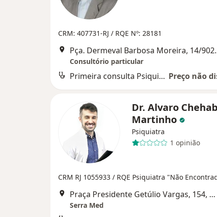
CRM: 407731-RJ /
RQE Nº: 28181
Pça. Dermeval Barbos
Consultório particular
Primeira consulta Psiquiatria
Preço não di
Dr. Alvaro Cheha
Martinho
Psiquiatra
1 opinião
CRM RJ 1055933
/ RQE Psiquiatra "Não Encontra
Praça Presidente Getúlio Vargas, 154, Nova Friburgo
Serra Med