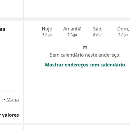
es
Hoje
Amanhã
Sáb,
Dom,
6 Ago
7 Ago
8 Ago
9 Ago
Sem calendário neste endereço.
Mostrar endereços com calendário
 Sala 511, Nova Friburgo
•
Mapa
 valores