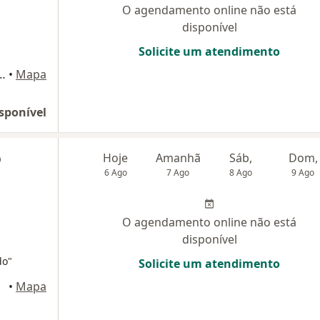
O agendamento online não está
disponível
Solicite um atendimento
a Moreira, 14/902, Nova Friburgo
•
Mapa
sponível
b
Hoje
Amanhã
Sáb,
Dom,
6 Ago
7 Ago
8 Ago
9 Ago
O agendamento online não está
disponível
do"
Solicite um atendimento
•
Mapa