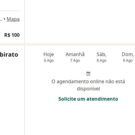
17 - sala 304, Nova Friburgo
•
Mapa
R$ 100
birato
Hoje
Amanhã
Sáb,
Dom,
6 Ago
7 Ago
8 Ago
9 Ago
O agendamento online não está
disponível
Solicite um atendimento