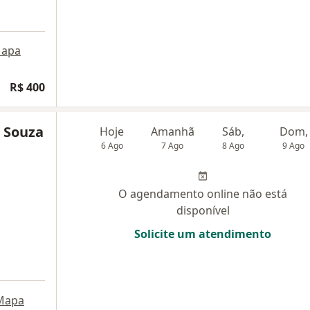
apa
R$ 400
e Souza
Hoje
Amanhã
Sáb,
Dom,
6 Ago
7 Ago
8 Ago
9 Ago
O agendamento online não está
disponível
Solicite um atendimento
Mapa