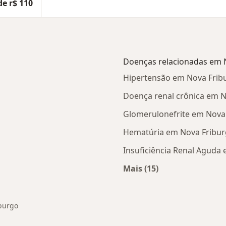
de r$ 110
Doenças relacionadas em 
Hipertensão em Nova Frib
Doença renal crônica em 
Glomerulonefrite em Nova
Hematúria em Nova Fribu
Insuficiência Renal Aguda
Mais (15)
Mais na categoria: D
iburgo