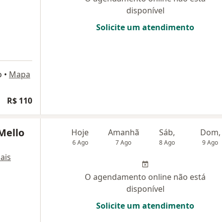
disponível
Solicite um atendimento
o
•
Mapa
R$ 110
 Mello
Hoje
Amanhã
Sáb,
Dom,
6 Ago
7 Ago
8 Ago
9 Ago
ais
O agendamento online não está
disponível
Solicite um atendimento