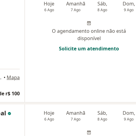
Hoje
Amanhã
Sáb,
Dom,
6 Ago
7 Ago
8 Ago
9 Ago
O agendamento online não está
disponível
Solicite um atendimento
Olaria, Nova Friburgo
•
Mapa
de r$ 100
eal
Hoje
Amanhã
Sáb,
Dom,
6 Ago
7 Ago
8 Ago
9 Ago