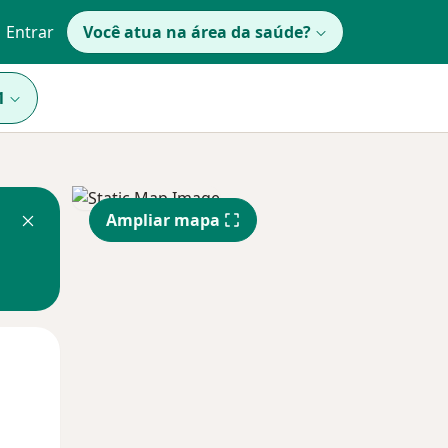
Entrar
Você atua na área da saúde?
1
Ampliar mapa
Segunda-feira
Ter,
Qua
10 Ago
11 Ago
12 Ago