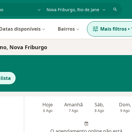
dade, doença ou nome
cidade ou região
Datas disponíveis
Bairros
Mais filtros
•
smo, Nova Friburgo
lista
Hoje
Amanhã
Sáb,
Dom,
6 Ago
7 Ago
8 Ago
9 Ago
O agendamento online não está