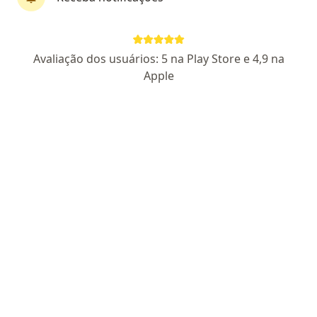
Dra. Amanda Kloster Wagner
Avaliação dos usuários: 5 na Play Store e 4,9 na
·
Mais
Dermatologista
Apple
39 opiniões
CRM PR 42975
RQE não encontrado para Dermatologia
Avenida Marechal Floriano Peixoto 5455, Curitiba
•
Mapa
TopSaúde Clínica Médica
Consulta Dermatologia
R$ 170
Esse especialista não oferece agendamento online para esse endereço.
Solicite um atendimento