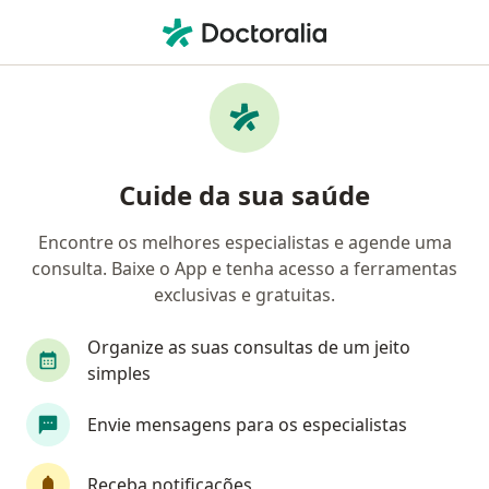
Men
Alopecia • São José Dos Pinhais, Paraná PR
Filtros
• 1
Convênio
Mapa
Profissionais com experiência Alopecia, São
Cuide da sua saúde
José Dos Pinhais
Encontre os melhores especialistas e agende uma
consulta. Baixe o App e tenha acesso a ferramentas
Qual especialização você está procurando?
exclusivas e gratuitas.
Dermatologista
Médico clínico geral
Gine
Organize as suas consultas de um jeito
simples
Envie mensagens para os especialistas
Receba notificações