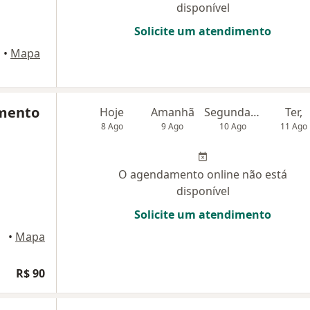
disponível
Solicite um atendimento
b
•
Mapa
imento
Hoje
Amanhã
Segunda-feira
Ter,
8 Ago
9 Ago
10 Ago
11 Ago
O agendamento online não está
disponível
Solicite um atendimento
- Pb
•
Mapa
R$ 90