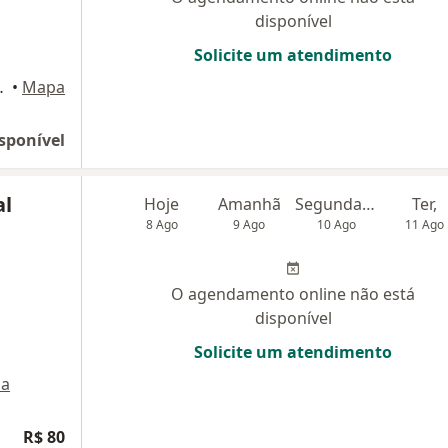
disponível
Solicite um atendimento
to André - Pb
•
Mapa
sponível
al
Hoje
Amanhã
Segunda-feira
Ter,
8 Ago
9 Ago
10 Ago
11 Ago
O agendamento online não está
disponível
Solicite um atendimento
a
R$ 80