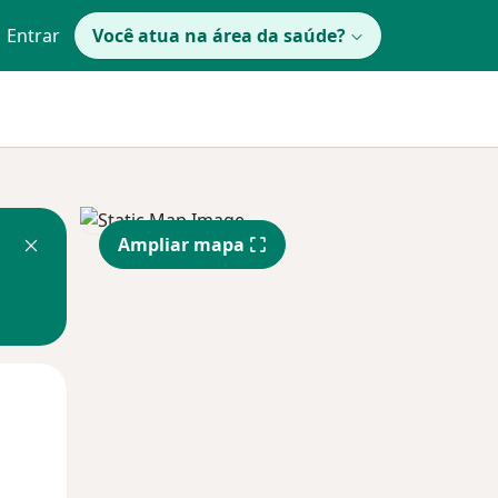
Entrar
Você atua na área da saúde?
Ampliar mapa
Qua
Qui,
Sex,
12 Ago
13 Ago
14 Ago