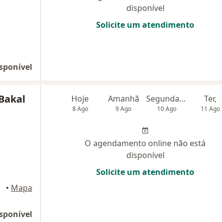
disponível
Solicite um atendimento
sponível
Bakal
Hoje
Amanhã
Segunda-feira
Ter,
8 Ago
9 Ago
10 Ago
11 Ago
O agendamento online não está
disponível
Solicite um atendimento
•
Mapa
sponível