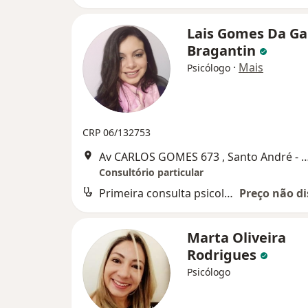
Lais Gomes Da G
Bragantin
·
Mais
Psicólogo
CRP 06/132753
Av CARLOS GOMES 673 , Santo A
Consultório particular
Primeira consulta psicologia
Preço não di
Marta Oliveira
Rodrigues
Psicólogo