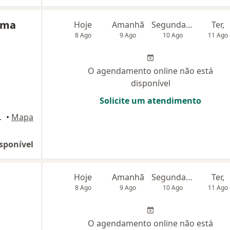
ama
Hoje
Amanhã
Segunda-feira
Ter,
8 Ago
9 Ago
10 Ago
11 Ago
O agendamento online não está
disponível
Solicite um atendimento
ndré - Pb
•
Mapa
sponível
Hoje
Amanhã
Segunda-feira
Ter,
8 Ago
9 Ago
10 Ago
11 Ago
O agendamento online não está