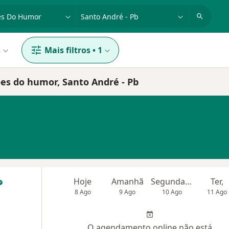
dade, doença ou nome
cidade ou região
s
Mais filtros
•
1
ões do humor, Santo André - Pb
Hoje
Amanhã
Segunda-feira
Ter,
8 Ago
9 Ago
10 Ago
11 Ago
O agendamento online não está