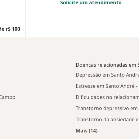
Solicite um atendimento
de r$ 100
Doenças relacionadas em S
Depressão em Santo André
Estresse em Santo André -
 Campo
Dificuldades no relaciona
Transtorno depressivo em 
Transtorno da ansiedade e
Mais (14)
 Santo André - Pb
Mais na categoria: D