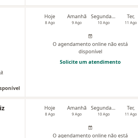
Hoje
Amanhã
Segunda-feira
Ter,
8 Ago
9 Ago
10 Ago
11 Ago
O agendamento online não está
disponível
Solicite um atendimento
a
sponível
iz
Hoje
Amanhã
Segunda-feira
Ter,
8 Ago
9 Ago
10 Ago
11 Ago
O agendamento online não está