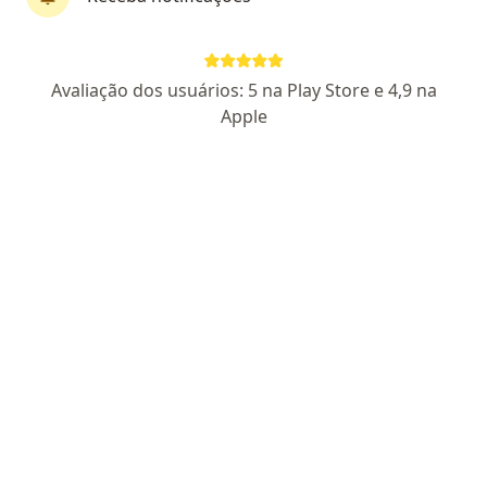
Dr. Lucas Motta Fernandes
Avaliação dos usuários: 5 na Play Store e 4,9 na
·
Mais
Geriatra, Médico clínico geral, Generalista
Apple
411 opiniões
CRM SP 156222
CNRM 357696
Endereço
Teleconsulta
Av José Munia 7075, São José do Rio Preto
•
Mapa
Clínica Pastorelli
Teleconsulta
R$ 800
Esse especialista não oferece agendamento online para esse endereço.
Solicite um atendimento