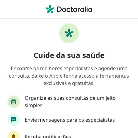
Men
Amnesia • São José do Rio Preto, São Paulo SP
Filtros
• 1
Convênio
Mapa
Profissionais com experiência Amnesia, São
Cuide da sua saúde
José do Rio Preto
Encontre os melhores especialistas e agende uma
consulta. Baixe o App e tenha acesso a ferramentas
Qual especialização você está procurando?
exclusivas e gratuitas.
Geriatra
Médico clínico geral
Especialist
Organize as suas consultas de um jeito
simples
Envie mensagens para os especialistas
Receba notificações