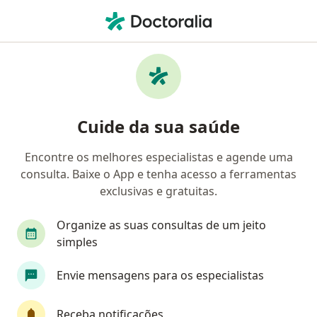
Men
Anemia • Santa Maria, RS, Rio Grande do Sul RS
Filtros
• 1
Convênio
Mapa
Profissionais com experiência Anemia,
Cuide da sua saúde
Santa Maria, RS
Encontre os melhores especialistas e agende uma
consulta. Baixe o App e tenha acesso a ferramentas
Qual especialização você está procurando?
exclusivas e gratuitas.
Médico clínico geral
Generalista
Hematol
Organize as suas consultas de um jeito
simples
Envie mensagens para os especialistas
Receba notificações