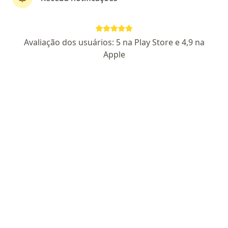
Dra. Juliana Chiodelli Salvador
Avaliação dos usuários: 5 na Play Store e 4,9 na
·
Mais
Hematologista
Apple
33629
Rua José Bonifácio 2355 Sala 812 Policlínica Provedor Wilson Aita, Santa Maria
•
Mapa
Consultório particular
Retorno de consultas Hematologia e Hemoterapia
Preço não disponível
Esse especialista não oferece agendamento online para esse endereço.
Solicite um atendimento