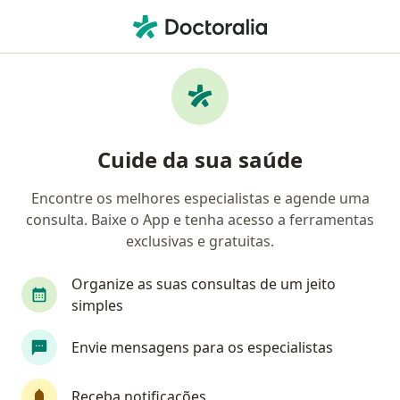
Men
Aneurisma Cardíaco • João Pessoa, Paraíba PB
Filtros
• 1
Convênio
Mapa
Profissionais com experiência Aneurisma
Cuide da sua saúde
Cardíaco, João Pessoa
Encontre os melhores especialistas e agende uma
consulta. Baixe o App e tenha acesso a ferramentas
Qual especialização você está procurando?
exclusivas e gratuitas.
Cirurgião cardiovascular
Cardiologista
On
Organize as suas consultas de um jeito
simples
Envie mensagens para os especialistas
Receba notificações