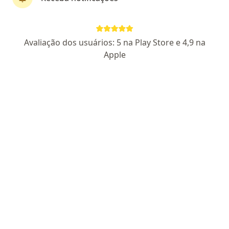
Dr. Guilherme de Albuquerque Cavalcanti
Avaliação dos usuários: 5 na Play Store e 4,9 na
Mendes
Apple
·
Mais
Cardiologista, Médico clínico geral, Intensivista
509 opiniões
CRM: 6993-PB
- Cardiologia RQE 3351
- Esp. Clínica Médica
RQE 3350
Endereço
Teleconsulta
Rua Jesus de Nazare, 371, João Pessoa
•
Mapa
Lifecenter Especialidades Médicas
Consulta Cardiologia
R$ 400
Esse especialista não oferece agendamento online para esse endereço.
Solicite um atendimento