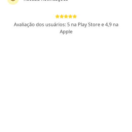
Dr. João Carlos Santos Hoefel
Avaliação dos usuários: 5 na Play Store e 4,9 na
·
Mais
Cardiologista, Intensivista
Apple
18 opiniões
CRM RS 7937
- RQE 4370
- RQE nao encontrado para
(INTENSIVISTA)
Endereço 1
Endereço 2
Endereço 3
Rua David Canabarro 28, 10º andar, Novo Hamburgo
•
Mapa
Clinicor - Clinica Médica de Exames e Diagnóstico
Consulta Cardiologia
R$ 400
Esse especialista não oferece agendamento online para esse endereço.
Solicite um atendimento