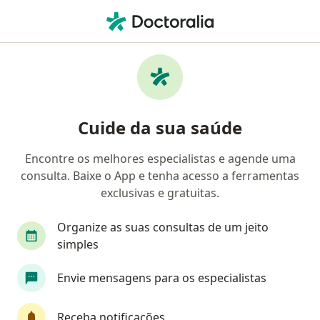
Men
Aneurisma Dissecante • Novo Hamburgo, Rio Grande do Sul RS
Filtros
• 1
Convênio
Mapa
Profissionais com experiência Aneurisma
Cuide da sua saúde
Dissecante, Novo Hamburgo
Encontre os melhores especialistas e agende uma
consulta. Baixe o App e tenha acesso a ferramentas
Qual especialização você está procurando?
exclusivas e gratuitas.
Cardiologista
Cirurgião cardiovascular
In
Organize as suas consultas de um jeito
simples
Envie mensagens para os especialistas
Receba notificações