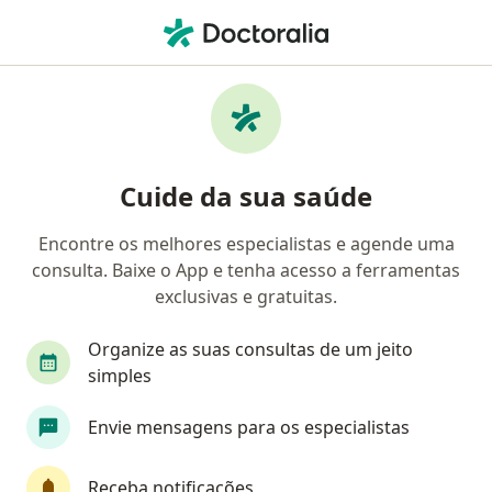
Men
Angina • Belém Alagoas, Alagoas AL
Filtros
• 1
Mapa
Profissionais com experiência Angina,
Cuide da sua saúde
Belém Alagoas
Encontre os melhores especialistas e agende uma
consulta. Baixe o App e tenha acesso a ferramentas
Qual especialização você está procurando?
exclusivas e gratuitas.
Cardiologista
Organize as suas consultas de um jeito
simples
Envie mensagens para os especialistas
Receba notificações