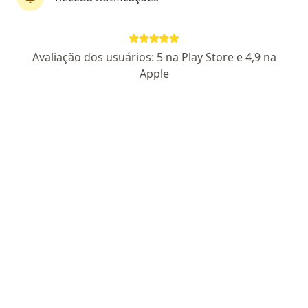
Prof. Franklin Augusto Resende
Avaliação dos usuários: 5 na Play Store e 4,9 na
D'Albuquerque
Apple
·
Mais
Cardiologista
444 opiniões
CRM: 793-PA - RQE nao encontrado para (CIRURGIAO
CARDIOVASCULAR) - RQE nao encontrado para
(CARDIOLOGISTA)
Pacientes fiéis
Joao Balbi, 658, Belém Alagoas
•
Mapa
Consultório
Primeira consulta Cardiologia
Preço não disponível
Esse especialista não oferece agendamento online para esse endereço.
Solicite um atendimento