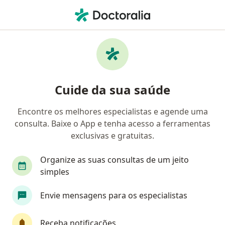
Men
Angina • São Bernardo do Campo, São Paulo SP
Filtros
• 1
Convênio
Mapa
Profissionais com experiência Angina, São
Cuide da sua saúde
Bernardo do Campo
Encontre os melhores especialistas e agende uma
consulta. Baixe o App e tenha acesso a ferramentas
Qual especialização você está procurando?
exclusivas e gratuitas.
Cardiologista
Médico clínico geral
Geriat
Organize as suas consultas de um jeito
simples
Envie mensagens para os especialistas
Receba notificações