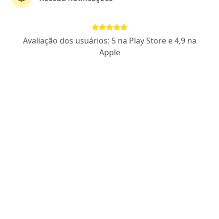
Dr. Renan Andrey Pontes Cruz
Avaliação dos usuários: 5 na Play Store e 4,9 na
·
Mais
Cardiologista
Apple
84 opiniões
CRM SP 194345
RQE 97102
Especialista em Cardio-Oncologia
Atendimento em SP, Santos e Santo André
Retorno gratuito em 30 dias e Atendimento
Noturno
Pacientes fiéis
Endereço
Teleconsulta
Avenida Portugal 1285 3º andar, centro, Santo André
•
Mapa
Consultório Santo André - Dr. Renan Andrey Pontes Cruz