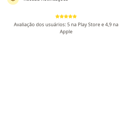
Dr. Carlos Antônio Pereira de Almeida
Avaliação dos usuários: 5 na Play Store e 4,9 na
Psiquiatra
Apple
216 opiniões
CRM RJ 1142879
Endereço
Teleconsulta
Rua Comandante Pereira Filho, 10, Silva Jardim
•
Mapa
Sindicato dos Servidores Municipais de Silva Jardim
Consulta Psiquiatra
R$ 420
Esse especialista não oferece agendamento online para esse endereço.
Solicite um atendimento