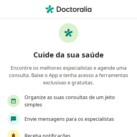
Men
Angústia • Silva Jardim, Rio de Janeiro RJ
Filtros
• 1
Mapa
Profissionais com experiência Angústia,
Cuide da sua saúde
Silva Jardim
Encontre os melhores especialistas e agende uma
consulta. Baixe o App e tenha acesso a ferramentas
Qual especialização você está procurando?
exclusivas e gratuitas.
Psicólogo
Psiquiatra
Organize as suas consultas de um jeito
simples
Envie mensagens para os especialistas
Receba notificações