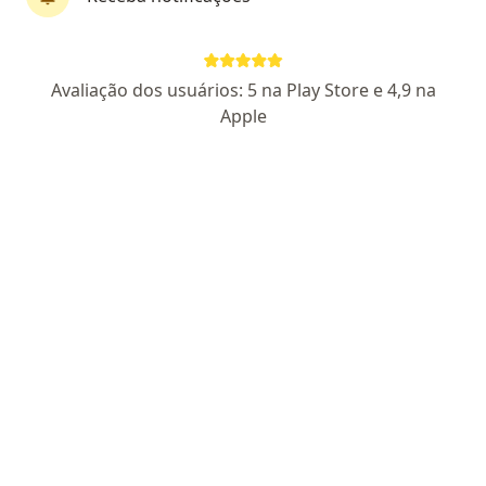
Avaliação dos usuários: 5 na Play Store e 4,9 na
Dra. Raísa Elena Pinheiro
Apple
Pneumologista pediátrica
133 opiniões
CRM PR 34239
- RQE Nº: 26605
Pacientes fiéis
Endereço
Teleconsulta
Rua Nunes Machado 695 CJ22/26, Curitiba
•
Mapa
AReVIDA Centro do Bem Estar Respiratório
Consulta particular
R$ 300
Esse especialista não oferece agendamento online para esse endereço.
Solicite um atendimento