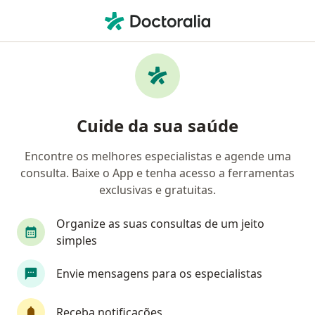
Men
Anormalidades Do Sistema Respiratório • São José Dos Pinhais, Paraná PR
Filtros
• 1
Convênio
Mapa
Profissionais com experiência
Cuide da sua saúde
Anormalidades do Sistema Respiratório, São
José Dos Pinhais
Encontre os melhores especialistas e agende uma
consulta. Baixe o App e tenha acesso a ferramentas
Qual especialização você está procurando?
exclusivas e gratuitas.
Pneumologista pediátrico
Pneumologista
Organize as suas consultas de um jeito
simples
Envie mensagens para os especialistas
Receba notificações