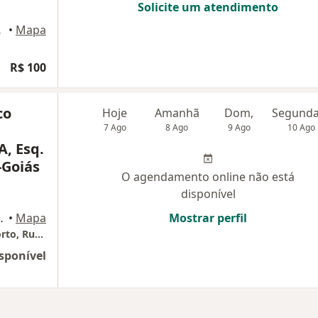
Solicite um atendimento
r Canedo
•
Mapa
R$ 100
co
Hoje
Amanhã
Dom,
7 Ago
8 Ago
9 Ago
10 Ago
A, Esq.
-Goiás
O agendamento online não está
disponível
 Aeroporto, Goiânia
•
Mapa
Mostrar perfil
Espaço Terapêutico Harmonia, Setor Aeroporto, Rua 9-A, Esq. 27-A, 717, Goiânia-Goiás
sponível