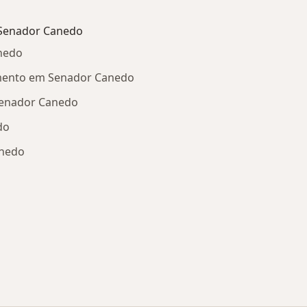
 Senador Canedo
nedo
amento em Senador Canedo
Senador Canedo
do
anedo
Doenças relacionadas em Senador Canedo