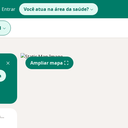
Entrar
Você atua na área da saúde?
1
Ampliar mapa
a
Segunda-feira
Ter,
Qua
Qui,
11 Ago
12 Ago
13 Ago