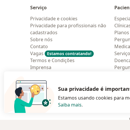
Serviço
Pacien
Privacidade e cookies
Especia
Privacidade para profissionais não
Clínica
cadastrados
Planos
Sobre nós
Pergun
Contato
Medic
Vagas
Serviç
Estamos contratando!
Termos e Condições
Doenc
Imprensa
Pergun
Lei da Igualdade Salarial
Aplica
Blog p
Sua privacidade é importan
Estamos usando cookies para me
Saiba mais
.
abre num novo s
abre num
a
Polska
,
Türkiye
,
España
,