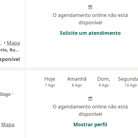
O agendamento online não está
disponível
Solicite um atendimento
 Aeroporto, Goiânia
•
Mapa
Espaço Terapêutico Harmonia, Setor Aeroporto, Rua 9-A, Esq. 27-A, 717, Goiânia-Goiás
sponível
Hoje
Amanhã
Dom,
7 Ago
8 Ago
9 Ago
10 Ago
·
ólogo
O agendamento online não está
disponível
Mapa
Mostrar perfil