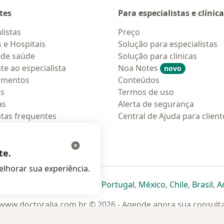
tes
Para especialistas e clínic
listas
Preço
s e Hospitais
Solução para especialistas
 de saúde
Solução para clinicas
te ao especialista
Noa Notes
novo
amentos
Conteúdos
os
Termos de uso
as
Alerta de segurança
tas frequentes
Central de Ajuda para client
ções móveis
ara pacientes
te.
lhorar sua experiência.
eparador
 novo separador
bre num novo separador
abre num novo separador
abre num novo separador
abre num novo separador
abre num novo separa
abre num novo
abre num
ab
Italia
,
Deutschland
,
Česko
,
Portugal
,
México
,
Chile
,
Brasil
,
A
www.doctoralia.com.br © 2026 - Agende agora sua consult