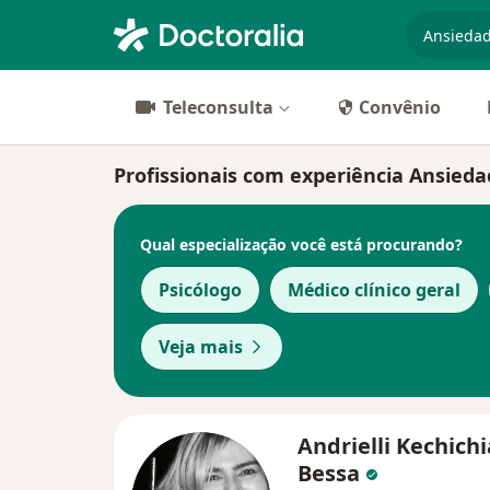
especiali
Teleconsulta
Convênio
Profissionais com experiência Ansied
Qual especialização você está procurando?
Psicólogo
Médico clínico geral
Veja mais
Andrielli Kechich
Bessa