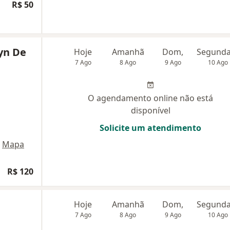
R$ 50
lyn De
Hoje
Amanhã
Dom,
7 Ago
8 Ago
9 Ago
10 Ago
O agendamento online não está
disponível
Solicite um atendimento
Mapa
R$ 120
Hoje
Amanhã
Dom,
7 Ago
8 Ago
9 Ago
10 Ago