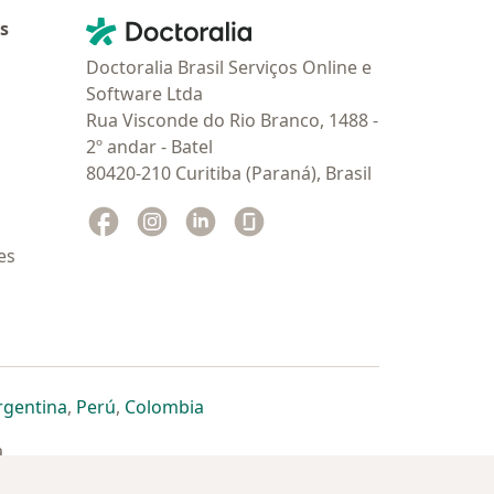
Contato
Doctoralia - Homepage
as
Doctoralia Brasil Serviços Online e
Software Ltda
Rua Visconde do Rio Branco, 1488 -
2º andar - Batel
80420-210 Curitiba (Paraná), Brasil
Facebook
abre num novo separador
Instagram
abre num novo separador
Linkedin
abre num novo separador
Glassdoor
abre num novo separador
es
dor
 separador
 novo separador
re num novo separador
abre num novo separador
abre num novo separador
abre num novo separador
rgentina
,
Perú
,
Colombia
a