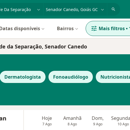
dade, doença ou nome
cidade ou região
Datas disponíveis
Bairros
Mais filtros
•
ade da Separação, Senador Canedo
Dermatologista
Fonoaudiólogo
Nutricionist
ian
Hoje
Amanhã
Dom,
7 Ago
8 Ago
9 Ago
10 Ago