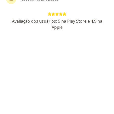
Dr. Ricardo Zago
Avaliação dos usuários: 5 na Play Store e 4,9 na
·
Mais
Cardiologista
Apple
73 opiniões
CRM PR 37900
RQE Nº: 31614
Tratamento - check up -emagrecimento -
Membro da Sociedade Brasileira de Cardiologia
Medicina baseada em evidencia científica.
Endereço
Teleconsulta
Rodovia do Caqui, 1150 - Araçatuba, Campina Grande do Sul - PR,, Campina Grande Do Sul
•
Mapa
Consultório particular
Consulta Cardiologia
R$ 350
Esse especialista não oferece agendamento online para esse endereço.