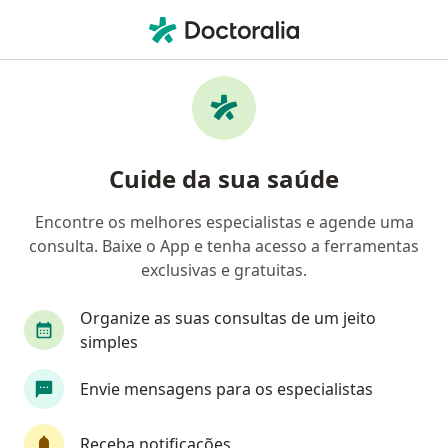
Men
Arritmia • Campina Grande Do Sul, Paraná PR
Filtros
• 1
Convênio
Mapa
Profissionais com experiência Arritmia,
Cuide da sua saúde
Campina Grande Do Sul
Encontre os melhores especialistas e agende uma
consulta. Baixe o App e tenha acesso a ferramentas
Qual especialização você está procurando?
exclusivas e gratuitas.
Cardiologista
Cirurgião cardiovascular
Organize as suas consultas de um jeito
simples
Envie mensagens para os especialistas
Receba notificações