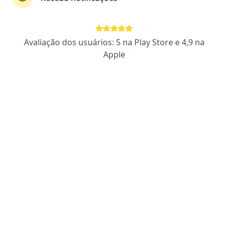
Dr. Felice Durante
Avaliação dos usuários: 5 na Play Store e 4,9 na
Urologista
Apple
CRM 72246 SP - RQE 43382
Largo dos Mendes, 16, São Roque
•
Mapa
Clinica da Cidade - São Roque
Consulta Urologia
R$ 125
Esse especialista não oferece agendamento online para esse endereço.
Solicite um atendimento