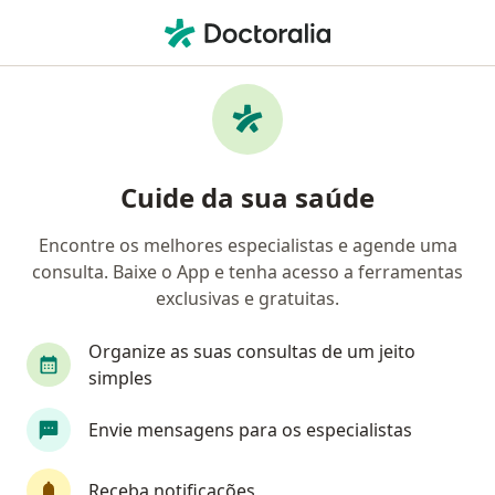
Men
Bacteriúria Assintomática • São Roque, São Paulo SP
Filtros
• 1
Convênio
Mapa
Profissionais com experiência Bacteriúria
Cuide da sua saúde
assintomática, São Roque
Encontre os melhores especialistas e agende uma
consulta. Baixe o App e tenha acesso a ferramentas
Qual especialização você está procurando?
exclusivas e gratuitas.
Urologista
Oncologista
Cardiologista
Organize as suas consultas de um jeito
simples
Envie mensagens para os especialistas
Receba notificações