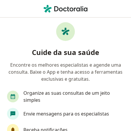
Men
Baixo Débito Cardíaco • Novo Hamburgo, Rio Grande do Sul RS
Filtros
• 1
Convênio
Mapa
Profissionais com experiência Baixo Débito
Cuide da sua saúde
Cardíaco, Novo Hamburgo
Encontre os melhores especialistas e agende uma
consulta. Baixe o App e tenha acesso a ferramentas
Qual especialização você está procurando?
exclusivas e gratuitas.
Cardiologista
Intensivista
Médico clínico 
Organize as suas consultas de um jeito
simples
Envie mensagens para os especialistas
Receba notificações