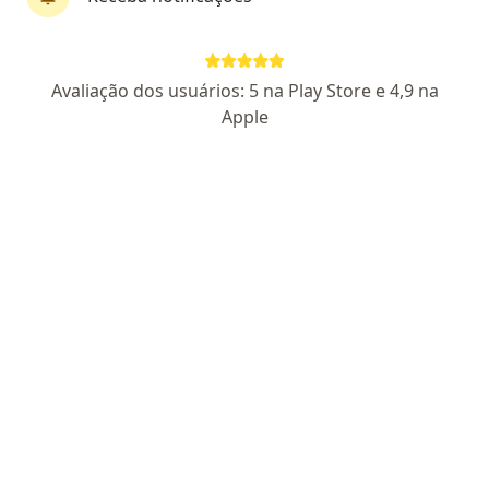
Dr. João Carlos Santos Hoefel
Avaliação dos usuários: 5 na Play Store e 4,9 na
·
Mais
Cardiologista, Intensivista
Apple
18 opiniões
CRM RS 7937
- RQE 4370
- RQE nao encontrado para
(INTENSIVISTA)
Endereço 1
Endereço 2
Endereço 3
Rua David Canabarro 28, 10º andar, Novo Hamburgo
•
Mapa
Clinicor - Clinica Médica de Exames e Diagnóstico
Consulta Cardiologia
R$ 400
Esse especialista não oferece agendamento online para esse endereço.
Solicite um atendimento