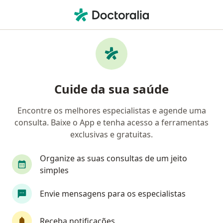
Men
Blefarite • São João de Meriti, Rio de Janeiro RJ
Filtros
• 1
Convênio
Mapa
Profissionais com experiência Blefarite, São
Cuide da sua saúde
João de Meriti
Encontre os melhores especialistas e agende uma
consulta. Baixe o App e tenha acesso a ferramentas
Qual especialização você está procurando?
exclusivas e gratuitas.
Oftalmologista
Organize as suas consultas de um jeito
simples
Envie mensagens para os especialistas
Receba notificações