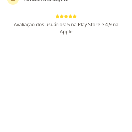
Dr. Vitor Torturella
Avaliação dos usuários: 5 na Play Store e 4,9 na
·
Mais
Oftalmologista
Apple
856 opiniões
CRM RJ 901849
RQE Nº: 31033
Pacientes fiéis
Rua Gessyr Goncalves Fontes 139, sala 1208, São João de Meriti
•
Mapa
Instituto Médico Viver
Primeira consulta Oftalmologia
R$ 200
Esse especialista não oferece agendamento online para esse endereço.
Solicite um atendimento