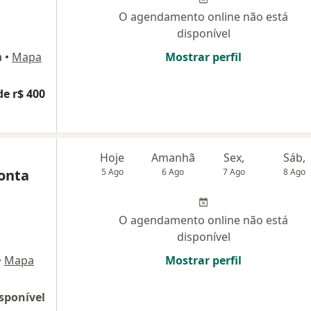
O agendamento online não está
disponível
a
•
Mapa
Mostrar perfil
de r$ 400
Hoje
Amanhã
Sex,
Sáb,
Ponta
5 Ago
6 Ago
7 Ago
8 Ago
O agendamento online não está
disponível
•
Mapa
Mostrar perfil
sponível