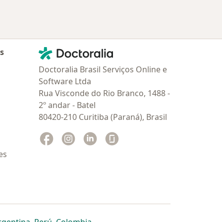
Contato
Doctoralia - Homepage
as
Doctoralia Brasil Serviços Online e
Software Ltda
Rua Visconde do Rio Branco, 1488 -
2º andar - Batel
80420-210 Curitiba (Paraná), Brasil
Facebook
abre num novo separador
Instagram
abre num novo separador
Linkedin
abre num novo separador
Glassdoor
abre num novo separador
es
dor
 separador
 novo separador
re num novo separador
abre num novo separador
abre num novo separador
abre num novo separador