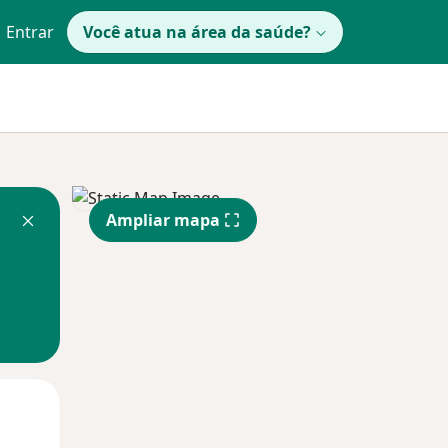
Entrar
Você atua na área da saúde?
Ampliar mapa
Dom,
Segunda-feira
Ter,
9 Ago
10 Ago
11 Ago