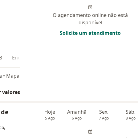
O agendamento online não está
disponível
Solicite um atendimento
3
Endereço 4
a
•
Mapa
 valores
 de
Hoje
Amanhã
Sex,
Sáb,
5 Ago
6 Ago
7 Ago
8 Ago
co,