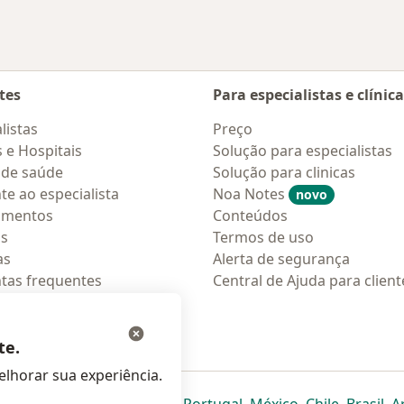
tes
Para especialistas e clínic
listas
Preço
s e Hospitais
Solução para especialistas
 de saúde
Solução para clinicas
te ao especialista
Noa Notes
novo
amentos
Conteúdos
os
Termos de uso
as
Alerta de segurança
tas frequentes
Central de Ajuda para client
ções móveis
ara pacientes
te.
lhorar sua experiência.
eparador
 novo separador
bre num novo separador
abre num novo separador
abre num novo separador
abre num novo separador
abre num novo separa
abre num novo
abre num
ab