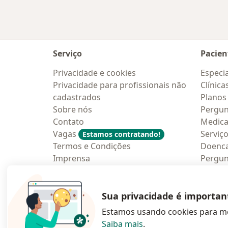
Serviço
Pacien
Privacidade e cookies
Especia
Privacidade para profissionais não
Clínica
cadastrados
Planos
Sobre nós
Pergun
Contato
Medic
Vagas
Serviç
Estamos contratando!
Termos e Condições
Doenc
Imprensa
Pergun
Lei da Igualdade Salarial
Aplica
Blog p
Sua privacidade é importan
Estamos usando cookies para me
Saiba mais
.
abre num novo s
abre num
a