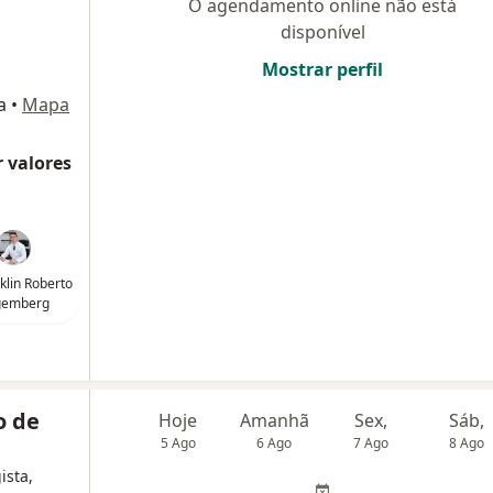
O agendamento online não está
disponível
Mostrar perfil
a
•
Mapa
 valores
nklin Roberto
gemberg
o de
Hoje
Amanhã
Sex,
Sáb,
5 Ago
6 Ago
7 Ago
8 Ago
ista,