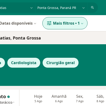
dade, doença ou nome
cidade ou região
Datas disponíveis
Mais filtros
•
1
atias, Ponta Grossa
a
Cardiologista
Cirurgião geral
ato
Hoje
Amanhã
Sex,
Sáb,
5 Ago
6 Ago
7 Ago
8 Ago
·
torácico