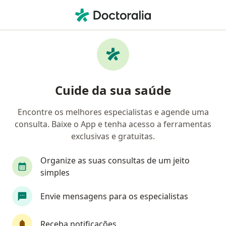
Men
Cálculos Renais • Poços de Caldas, Minas Gerais MG
Filtros
• 1
Convênio
Mapa
Profissionais com experiência Cálculos
Cuide da sua saúde
Renais, Poços de Caldas
Encontre os melhores especialistas e agende uma
consulta. Baixe o App e tenha acesso a ferramentas
Qual especialização você está procurando?
exclusivas e gratuitas.
Urologista
Nefrologista
Radiologista
Organize as suas consultas de um jeito
simples
Envie mensagens para os especialistas
Receba notificações