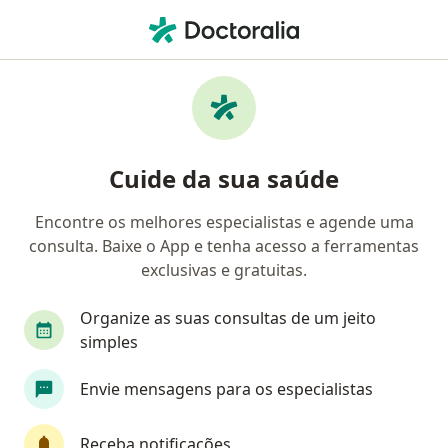
Men
Câncer Colorretal • Foz do Iguaçu, Paraná PR
Filtros
• 1
Convênio
Mapa
Profissionais com experiência Câncer
Cuide da sua saúde
colorretal, Foz do Iguaçu
Encontre os melhores especialistas e agende uma
consulta. Baixe o App e tenha acesso a ferramentas
Qual especialização você está procurando?
exclusivas e gratuitas.
Cirurgião geral
Cirurgião do aparelho digestiv
Organize as suas consultas de um jeito
simples
Envie mensagens para os especialistas
Receba notificações