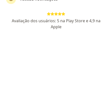
Dr. Muhamed Ali Hijazi
Avaliação dos usuários: 5 na Play Store e 4,9 na
Coloproctologista, Cirurgião geral
Apple
78 opiniões
CRM: 36402-PR
RQE Nº: 28225
RQE Nº: 27963
Endereço
Teleconsulta
Av. Pedro Basso 232, Foz do Iguaçu
•
Mapa
ENDOGASTRO
Retorno de consultas Cirurgia Geral
Preço não disponível
Esse especialista não oferece agendamento online para esse endereço.
Solicite um atendimento