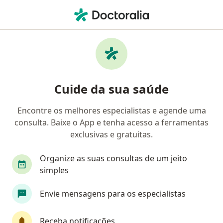
Men
Câncer De Pele • Santana de Parnaíba, São Paulo SP
Filtros
• 1
Convênio
Mapa
Profissionais com experiência Câncer de
Cuide da sua saúde
pele, Santana de Parnaíba
Encontre os melhores especialistas e agende uma
consulta. Baixe o App e tenha acesso a ferramentas
Qual especialização você está procurando?
exclusivas e gratuitas.
Dermatologista
Generalista
Médico Acup
Organize as suas consultas de um jeito
simples
Envie mensagens para os especialistas
Receba notificações