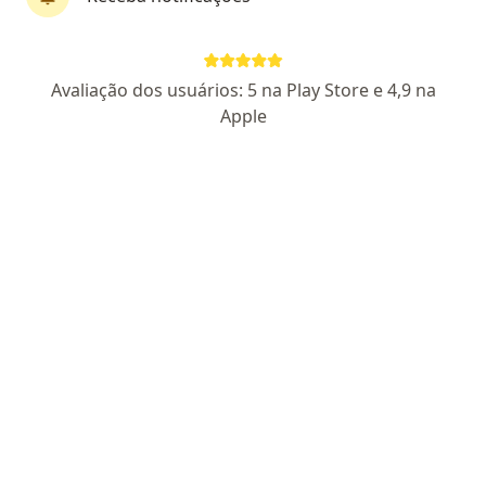
Dr. Felipe Veiga Kezam Gabriel
Avaliação dos usuários: 5 na Play Store e 4,9 na
Dermatologista, Especialista em medicina estética,
Apple
·
Mais
Generalista
150 opiniões
CRM SP 129066 - RQE 3423
Endereço 1
Endereço 2
Teleconsulta
Avenida Ipanema 165, sala 707, Santana de Parnaíba
•
Mapa
IK medicina integrada
Primeira consulta Dermatologia
Preço não disponível
Esse especialista não oferece agendamento online para esse endereço.
Solicite um atendimento