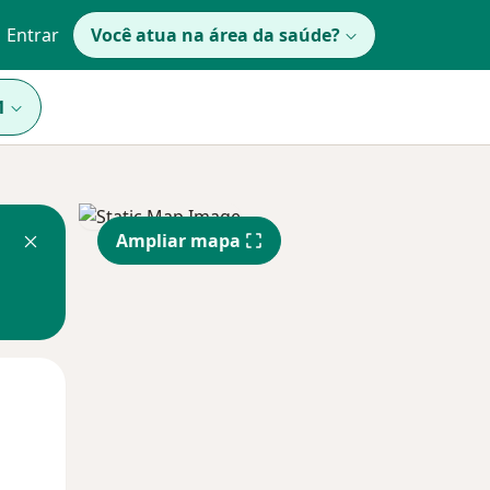
Entrar
Você atua na área da saúde?
1
Ampliar mapa
Segunda-feira
Ter,
Qua
10 Ago
11 Ago
12 Ago