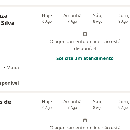
uza
Hoje
Amanhã
Sáb,
Dom,
Silva
6 Ago
7 Ago
8 Ago
9 Ago
O agendamento online não está
disponível
Solicite um atendimento
Grande
•
Mapa
sponível
s de
Hoje
Amanhã
Sáb,
Dom,
6 Ago
7 Ago
8 Ago
9 Ago
O agendamento online não está