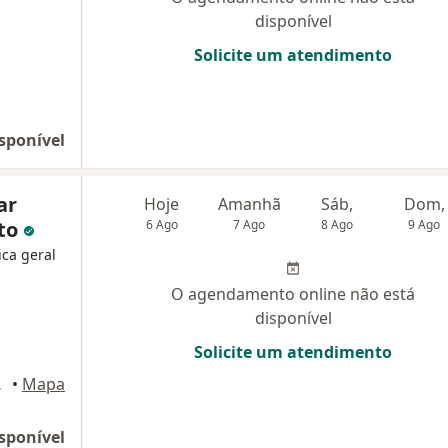
disponível
Solicite um atendimento
sponível
ar
Hoje
Amanhã
Sáb,
Dom,
tto
6 Ago
7 Ago
8 Ago
9 Ago
ica geral
O agendamento online não está
disponível
Solicite um atendimento
 Grande
•
Mapa
sponível