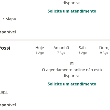
disponível
Solicite um atendimento
s,201, Campo Grande
•
Mapa
sponível
Possi
Hoje
Amanhã
Sáb,
Dom,
6 Ago
7 Ago
8 Ago
9 Ago
O agendamento online não está
disponível
Solicite um atendimento
apa
sponível