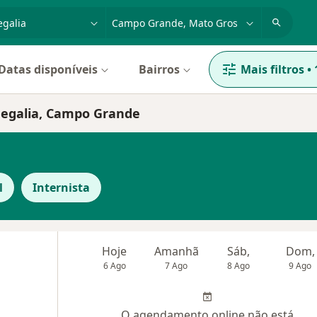
dade, doença ou nome
cidade ou região
Datas disponíveis
Bairros
Mais filtros
•
megalia, Campo Grande
l
Internista
Hoje
Amanhã
Sáb,
Dom,
6 Ago
7 Ago
8 Ago
9 Ago
O agendamento online não está