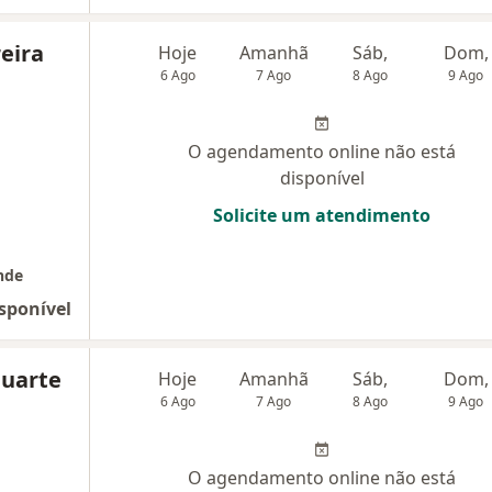
eira
Hoje
Amanhã
Sáb,
Dom,
6 Ago
7 Ago
8 Ago
9 Ago
O agendamento online não está
disponível
Solicite um atendimento
nde
sponível
Duarte
Hoje
Amanhã
Sáb,
Dom,
6 Ago
7 Ago
8 Ago
9 Ago
O agendamento online não está