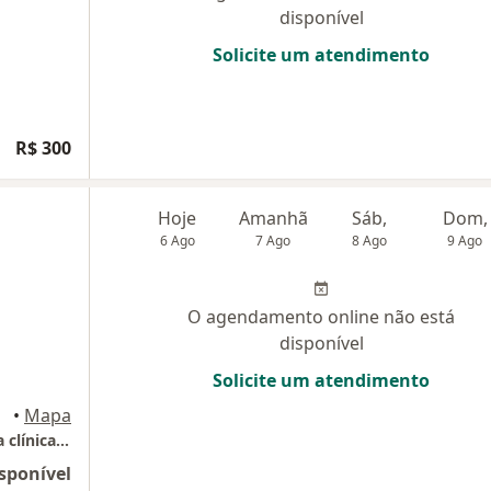
disponível
Solicite um atendimento
R$ 300
Hoje
Amanhã
Sáb,
Dom,
6 Ago
7 Ago
8 Ago
9 Ago
O agendamento online não está
disponível
Solicite um atendimento
nde
•
Mapa
Clínica Ser - agendar consulta no telefone da clínica Medcor
sponível