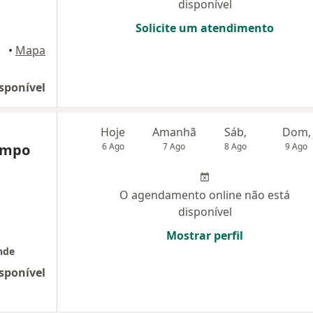
disponível
Solicite um atendimento
•
Mapa
sponível
Hoje
Amanhã
Sáb,
Dom,
ampo
6 Ago
7 Ago
8 Ago
9 Ago
O agendamento online não está
disponível
Mostrar perfil
nde
sponível