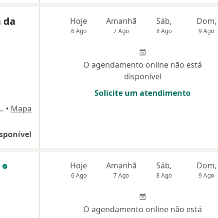
a da
Hoje
Amanhã
Sáb,
Dom,
6 Ago
7 Ago
8 Ago
9 Ago
O agendamento online não está
disponível
Solicite um atendimento
lva,número 51, Campo Grande
•
Mapa
sponível
a
Hoje
Amanhã
Sáb,
Dom,
6 Ago
7 Ago
8 Ago
9 Ago
O agendamento online não está